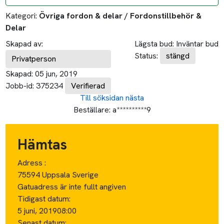
Kategori:
Övriga fordon & delar / Fordonstillbehör &
Delar
Skapad av:
Lägsta bud:
Inväntar bud
Status:
stängd
Privatperson
Skapad:
05 jun, 2019
Jobb-id:
375234
Verifierad
Till söksidan
nästa
Beställare:
a**********9
Hämtas
Adress :
75594 Uppsala Sverige
Gatuadress är inte fullt angiven
Tidigast datum:
5 juni, 2019
08:00
Senast datum: