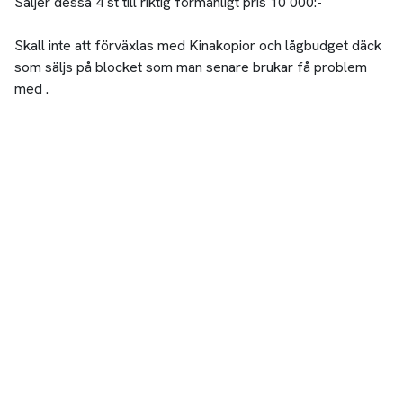
Säljer dessa 4 st till riktig förmånligt pris 10 000:-
Skall inte att förväxlas med Kinakopior och lågbudget däck
som säljs på blocket som man senare brukar få problem
med .