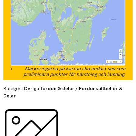
i
Markeringarna på kartan ska endast ses som
preliminära punkter för hämtning och lämning.
Kategori:
Övriga fordon & delar / Fordonstillbehör &
Delar