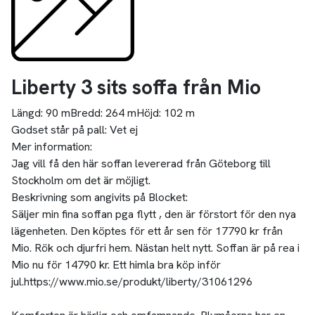
Liberty 3 sits soffa från Mio
Längd:
90 m
Bredd:
264 m
Höjd:
102 m
Godset står på pall:
Vet ej
Mer information:
Jag vill få den här soffan levererad från Göteborg till
Stockholm om det är möjligt.
Beskrivning som angivits på Blocket:
Säljer min fina soffan pga flytt , den är förstort för den nya
lägenheten. Den köptes för ett år sen för 17790 kr från
Mio. Rök och djurfri hem. Nästan helt nytt. Soffan är på rea i
Mio nu för 14790 kr. Ett himla bra köp inför
jul.https://www.mio.se/produkt/liberty/31061296