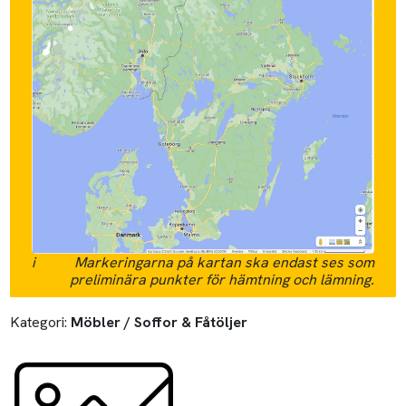
i
Markeringarna på kartan ska endast ses som
preliminära punkter för hämtning och lämning.
Kategori:
Möbler / Soffor & Fåtöljer