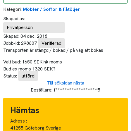
Kategori:
Möbler / Soffor & Fåtöljer
Skapad av:
Privatperson
Skapad:
04 dec, 2018
Jobb-id:
298807
Verifierad
Transporten är stängd / bokad / på väg att bokas
Valt bud:
1650
SEK
ink moms
Bud ex moms
1320
SEK
?
Status:
utförd
Till söksidan
nästa
Beställare:
f************************5
Hämtas
Adress :
41255 Göteborg Sverige