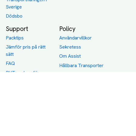
Sverige
Dödsbo
Support
Policy
Packtips
Användarvillkor
Jämför pris på rätt
Sekretess
sätt
Om Assist
FAQ
Hållbara Transporter
RUT-avdrag för
transporter
Företagsfrakt
Partnerintegration
Så funkar det
Boka Transport