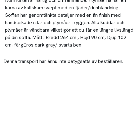
Komforten är härlig och omfamnande. Plymåerna har en
kärna av kallskum svept med en fjäder/dunblandning.
Soffan har genomtänkta detaljer med en fin finish med
handspikade nitar och plymåer i ryggen. Alla kuddar och
plymåer är vändbara vilket gör att du får en längre livslängd
på din soffa. Mått : Bredd 264 cm , Höjd 90 cm, Djup 102
cm, färgEros dark gray/ svarta ben
Denna transport har ännu inte betygsatts av beställaren.