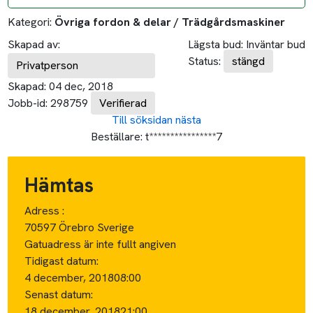
Kategori:
Övriga fordon & delar / Trädgårdsmaskiner
Skapad av:
Lägsta bud:
Inväntar bud
Status:
stängd
Privatperson
Skapad:
04 dec, 2018
Jobb-id:
298759
Verifierad
Till söksidan
nästa
Beställare:
t****************7
Hämtas
Adress :
70597 Örebro Sverige
Gatuadress är inte fullt angiven
Tidigast datum:
4 december, 2018
08:00
Senast datum:
18 december, 2018
21:00