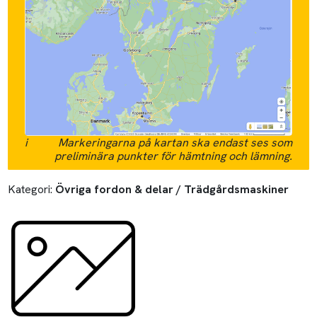
i
Markeringarna på kartan ska endast ses som
preliminära punkter för hämtning och lämning.
Kategori:
Övriga fordon & delar / Trädgårdsmaskiner