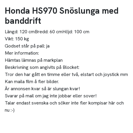
Honda HS970 Snöslunga med
banddrift
Längd:
120 cm
Bredd:
60 cm
Höjd:
100 cm
Vikt:
150 kg
Godset står på pall:
ja
Mer information:
Hämtas lämnas på markplan
Beskrivning som angivits på Blocket:
Tror den har gått en timme eller två, elstart och joystick mm
Kan maila film å fler bilder.
Är annonsen kvar så är slungan kvar!
Svarar på mail om jag inte jobbar eller sover!
Talar endast svenska och söker inte fler kompisar här och
nu :-)