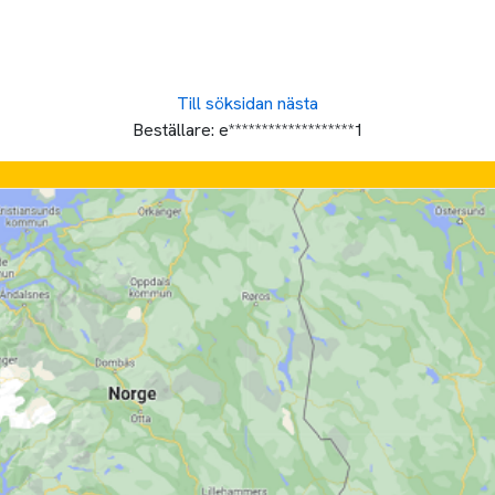
Till söksidan
nästa
Beställare:
e*******************1