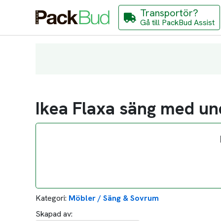
Transportör?
Gå till PackBud Assist
Ikea Flaxa säng med u
Kategori:
Möbler / Säng & Sovrum
Skapad av: