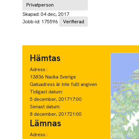
Privatperson
Skapad:
04 dec, 2017
Jobb-id:
175596
Verifierad
Hämtas
Adress :
13836 Nacka Sverige
Gatuadress är inte fullt angiven
Tidigast datum:
5 december, 2017
17:00
Senast datum:
8 december, 2017
21:00
Lämnas
Adress :