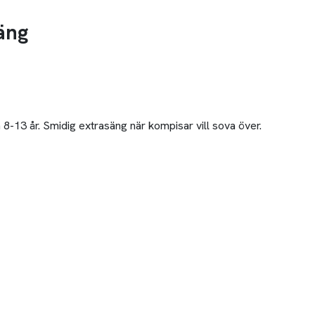
äng
8-13 år. Smidig extrasäng när kompisar vill sova över.