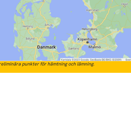
eliminära punkter för hämtning och lämning.