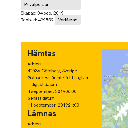
Privatperson
Skapad:
04 sep, 2019
Jobb-id:
429559
Verifierad
Hämtas
Adress :
42536 Göteborg Sverige
Gatuadress är inte fullt angiven
Tidigast datum:
4 september, 2019
08:00
Senast datum:
11 september, 2019
21:00
Lämnas
Adress :