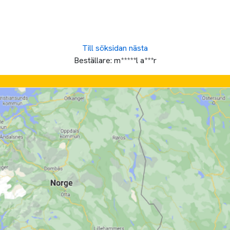
Till söksidan
nästa
Beställare:
m*****l a***r