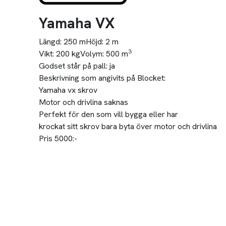
Yamaha VX
Längd:
250 m
Höjd:
2 m
3
Vikt:
200 kg
Volym:
500 m
Godset står på pall:
ja
Beskrivning som angivits på Blocket:
Yamaha vx skrov
Motor och drivlina saknas
Perfekt för den som vill bygga eller har
krockat sitt skrov bara byta över motor och drivlina
Pris 5000:-