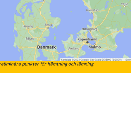
eliminära punkter för hämtning och lämning.