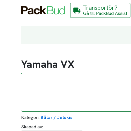
Transportör?
Gå till PackBud Assist
Yamaha VX
Kategori:
Båtar / Jetskis
Skapad av: