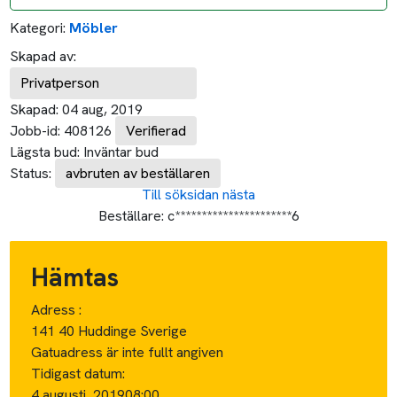
Kategori:
Möbler
Skapad av:
Privatperson
Skapad:
04 aug, 2019
Jobb-id:
408126
Verifierad
Lägsta bud:
Inväntar bud
Status:
avbruten av beställaren
Till söksidan
nästa
Beställare:
c**********************6
Hämtas
Adress :
141 40 Huddinge Sverige
Gatuadress är inte fullt angiven
Tidigast datum:
4 augusti, 2019
08:00