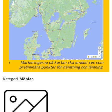
i
Markeringarna på kartan ska endast ses som
preliminära punkter för hämtning och lämning.
Kategori:
Möbler