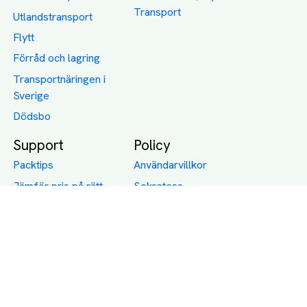
Transport
Utlandstransport
Flytt
Förråd och lagring
Transportnäringen i
Sverige
Dödsbo
Support
Policy
Packtips
Användarvillkor
Jämför pris på rätt
Sekretess
sätt
Om Assist
FAQ
Hållbara Transporter
RUT-avdrag för
transporter
Företagsfrakt
Partnerintegration