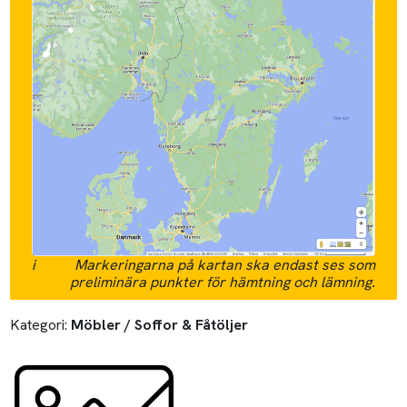
i
Markeringarna på kartan ska endast ses som
preliminära punkter för hämtning och lämning.
Kategori:
Möbler / Soffor & Fåtöljer