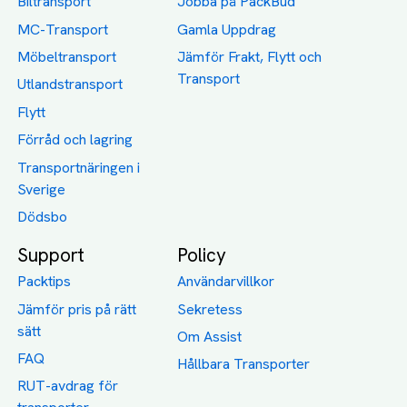
Biltransport
Jobba på PackBud
MC-Transport
Gamla Uppdrag
Möbeltransport
Jämför Frakt, Flytt och
Transport
Utlandstransport
Flytt
Förråd och lagring
Transportnäringen i
Sverige
Dödsbo
Support
Policy
Packtips
Användarvillkor
Jämför pris på rätt
Sekretess
sätt
Om Assist
FAQ
Hållbara Transporter
RUT-avdrag för