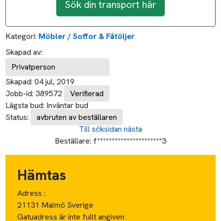
Sök din transport här
Kategori:
Möbler / Soffor & Fåtöljer
Skapad av:
Privatperson
Skapad:
04 jul, 2019
Jobb-id:
389572
Verifierad
Lägsta bud:
Inväntar bud
Status:
avbruten av beställaren
Till söksidan
nästa
Beställare:
f**********************3
Hämtas
Adress :
21131 Malmö Sverige
Gatuadress är inte fullt angiven