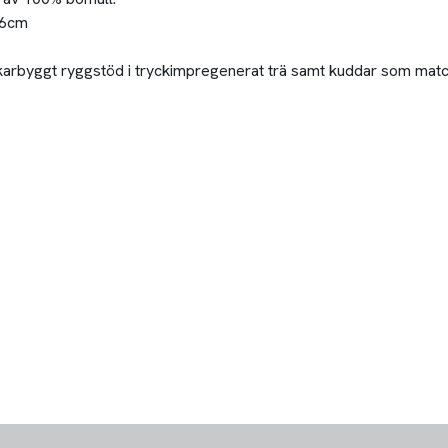
36cm
rbyggt ryggstöd i tryckimpregenerat trä samt kuddar som matchar 