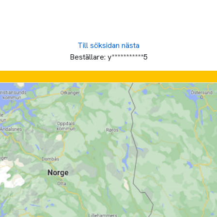
Till söksidan
nästa
Beställare:
y***********5