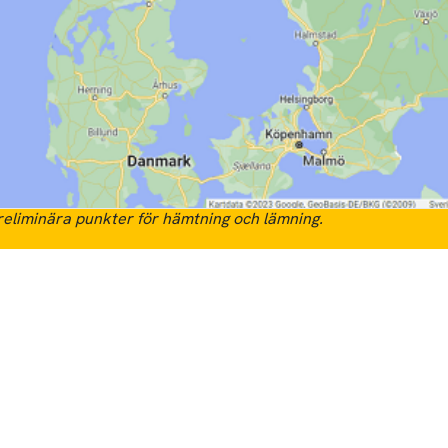
eliminära punkter för hämtning och lämning.