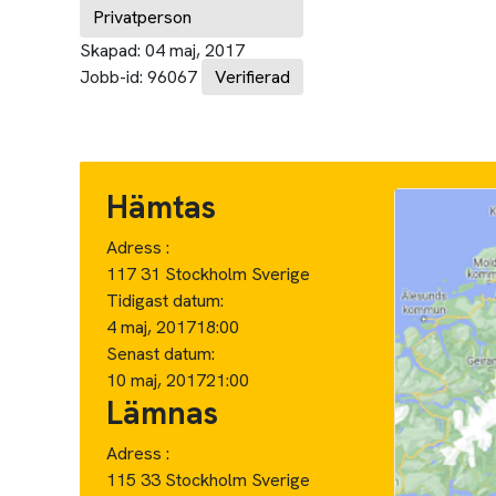
Privatperson
Skapad:
04 maj, 2017
Jobb-id:
96067
Verifierad
Hämtas
Adress :
117 31 Stockholm Sverige
Tidigast datum:
4 maj, 2017
18:00
Senast datum:
10 maj, 2017
21:00
Lämnas
Adress :
115 33 Stockholm Sverige