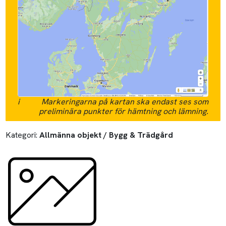
i
Markeringarna på kartan ska endast ses som
preliminära punkter för hämtning och lämning.
Kategori:
Allmänna objekt / Bygg & Trädgård