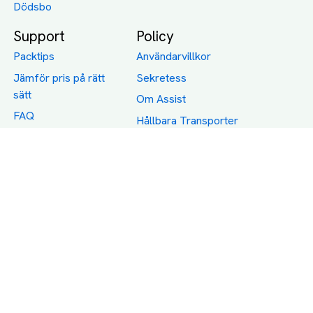
Dödsbo
Support
Policy
Packtips
Användarvillkor
Jämför pris på rätt
Sekretess
sätt
Om Assist
FAQ
Hållbara Transporter
RUT-avdrag för
transporter
Företagsfrakt
Partnerintegration
Så funkar det
Boka Transport