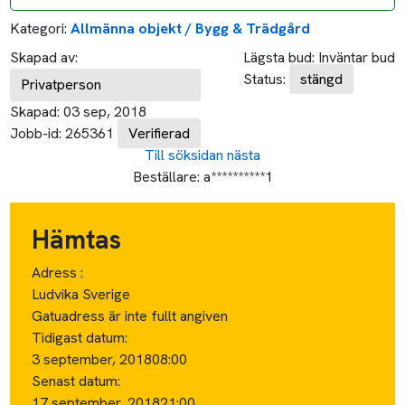
Kategori:
Allmänna objekt / Bygg & Trädgård
Skapad av:
Lägsta bud:
Inväntar bud
Status:
stängd
Privatperson
Skapad:
03 sep, 2018
Jobb-id:
265361
Verifierad
Till söksidan
nästa
Beställare:
a**********1
Hämtas
Adress :
Ludvika Sverige
Gatuadress är inte fullt angiven
Tidigast datum:
3 september, 2018
08:00
Senast datum:
17 september, 2018
21:00