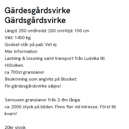
Gärdesgårdsvirke
Gärdsgårdsvirke
Längd:
250 cm
Bredd:
200 cm
Höjd:
100 cm
Vikt:
1400 kg
Godset står på pall:
Vet ej
Mer information:
Lastning & lossning samt transport från Ludvika till
Höllviken.
ca 700st granslanor
Beskrivning som angivits på Blocket:
Fin gärdesgårdsvirke säljes!
Senvuxen granslanor från 2-8m långa.
ca. 2000 styck på bilden. Finns fler vid intresse. Först till
kvarn!
20kr styck