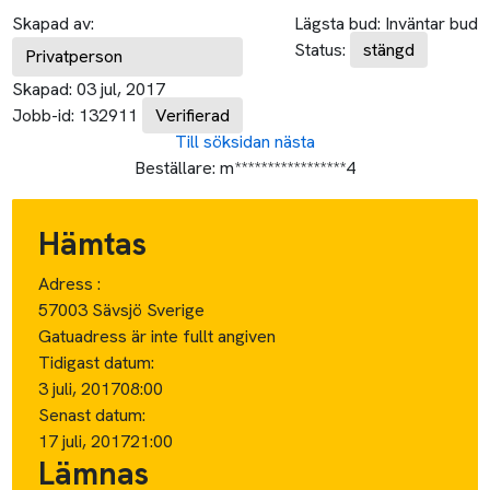
Skapad av:
Lägsta bud:
Inväntar bud
Status:
stängd
Privatperson
Skapad:
03 jul, 2017
Jobb-id:
132911
Verifierad
Till söksidan
nästa
Beställare:
m*****************4
Hämtas
Adress :
57003 Sävsjö Sverige
Gatuadress är inte fullt angiven
Tidigast datum:
3 juli, 2017
08:00
Senast datum:
17 juli, 2017
21:00
Lämnas