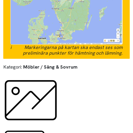
i
Markeringarna på kartan ska endast ses som
preliminära punkter för hämtning och lämning.
Kategori:
Möbler / Säng & Sovrum