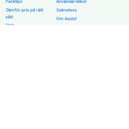
Packtips
Användarvillkor
Jämför pris på rätt
Sekretess
sätt
Om Assist
FAQ
Hållbara Transporter
RUT-avdrag för
transporter
Företagsfrakt
Partnerintegration
Så funkar det
Boka Transport
Category icons created by Freepik - Flaticon