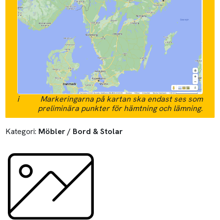
i
Markeringarna på kartan ska endast ses som
preliminära punkter för hämtning och lämning.
Kategori:
Möbler / Bord & Stolar