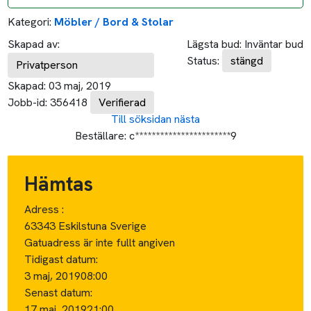
Kategori:
Möbler / Bord & Stolar
Skapad av:
Lägsta bud:
Inväntar bud
Status:
stängd
Privatperson
Skapad:
03 maj, 2019
Jobb-id:
356418
Verifierad
Till söksidan
nästa
Beställare:
c***********************9
Hämtas
Adress :
63343 Eskilstuna Sverige
Gatuadress är inte fullt angiven
Tidigast datum:
3 maj, 2019
08:00
Senast datum:
17 maj, 2019
21:00