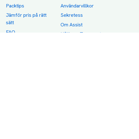
Packtips
Användarvillkor
Jämför pris på rätt
Sekretess
sätt
Om Assist
FAQ
Hållbara Transporter
RUT-avdrag för
transporter
Företagsfrakt
Partnerintegration
Så funkar det
Boka Transport
Category icons created by Freepik - Flaticon