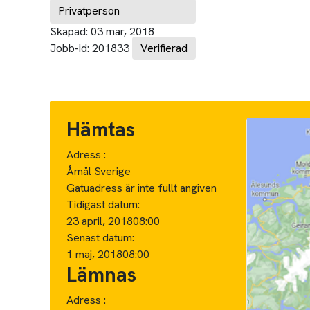
Privatperson
Skapad:
03 mar, 2018
Jobb-id:
201833
Verifierad
Hämtas
Adress :
Åmål Sverige
Gatuadress är inte fullt angiven
Tidigast datum:
23 april, 2018
08:00
Senast datum:
1 maj, 2018
08:00
Lämnas
Adress :