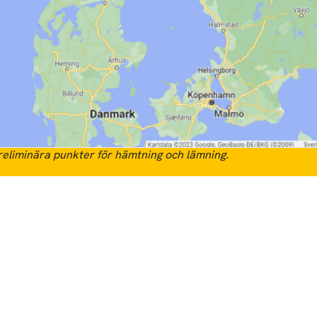
eliminära punkter för hämtning och lämning.