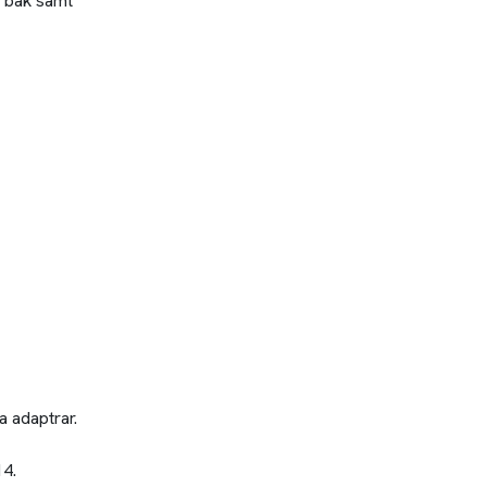
, bak samt
a adaptrar.
14.