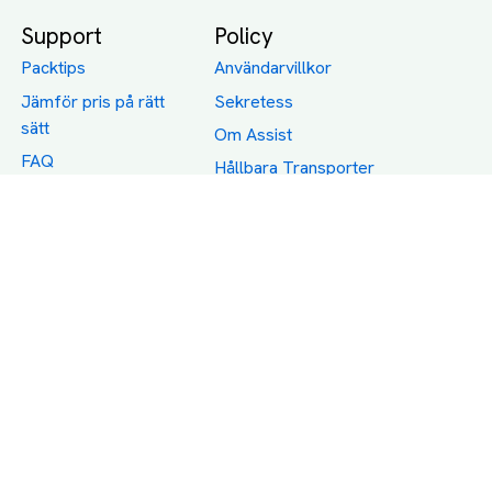
Support
Policy
Packtips
Användarvillkor
Jämför pris på rätt
Sekretess
sätt
Om Assist
FAQ
Hållbara Transporter
RUT-avdrag för
transporter
Företagsfrakt
Partnerintegration
Så funkar det
Boka Transport