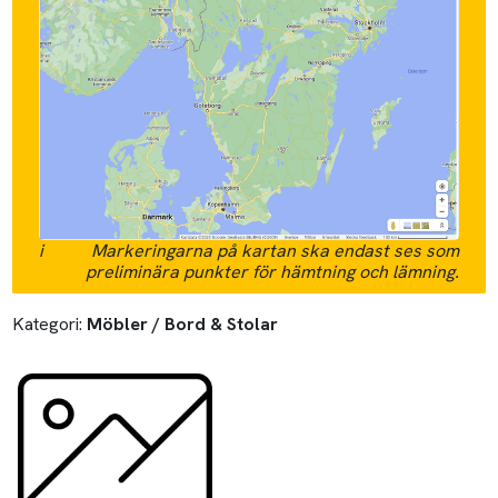
i
Markeringarna på kartan ska endast ses som
preliminära punkter för hämtning och lämning.
Kategori:
Möbler / Bord & Stolar