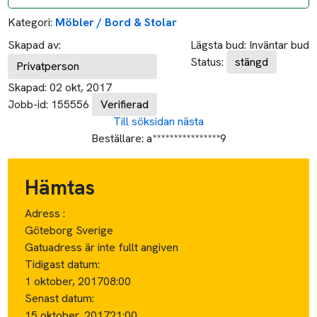
Kategori:
Möbler / Bord & Stolar
Skapad av:
Lägsta bud:
Inväntar bud
Status:
stängd
Privatperson
Skapad:
02 okt, 2017
Jobb-id:
155556
Verifierad
Till söksidan
nästa
Beställare:
a****************9
Hämtas
Adress :
Göteborg Sverige
Gatuadress är inte fullt angiven
Tidigast datum:
1 oktober, 2017
08:00
Senast datum:
15 oktober, 2017
21:00