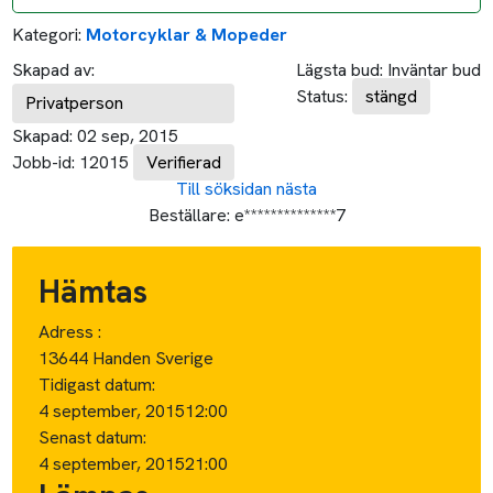
Kategori:
Motorcyklar & Mopeder
Skapad av:
Lägsta bud:
Inväntar bud
Status:
stängd
Privatperson
Skapad:
02 sep, 2015
Jobb-id:
12015
Verifierad
Till söksidan
nästa
Beställare:
e**************7
Hämtas
Adress :
13644 Handen Sverige
Tidigast datum:
4 september, 2015
12:00
Senast datum:
4 september, 2015
21:00