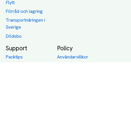
Flytt
Förråd och lagring
Transportnäringen i
Sverige
Dödsbo
Support
Policy
Packtips
Användarvillkor
Jämför pris på rätt
Sekretess
sätt
Om Assist
FAQ
Hållbara Transporter
RUT-avdrag för
transporter
Företagsfrakt
Partnerintegration
Så funkar det