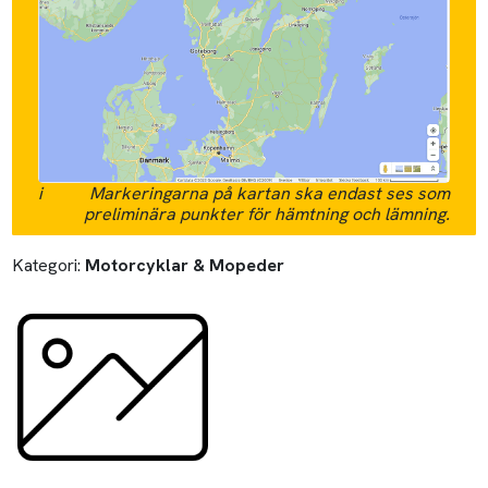
i
Markeringarna på kartan ska endast ses som
preliminära punkter för hämtning och lämning.
Kategori:
Motorcyklar & Mopeder