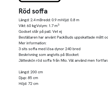
Röd soffa
Längd:
2.4 m
Bredd:
0.9 m
Höjd:
0.8 m
3
Vikt:
60 kg
Volym:
1.7 m
Godset står på pall:
Vet ej
Beställaren har använt PackBuds uppskattade mått och
Mer information:
3 sits soffa med lösa dynor 240 bred
Beskrivning som angivits på Blocket:
Jätteskön röd soffa från Mio. Väl använd men fortfaran
Längd: 200 cm
Djup: 85 cm
Höjd: 72 cm