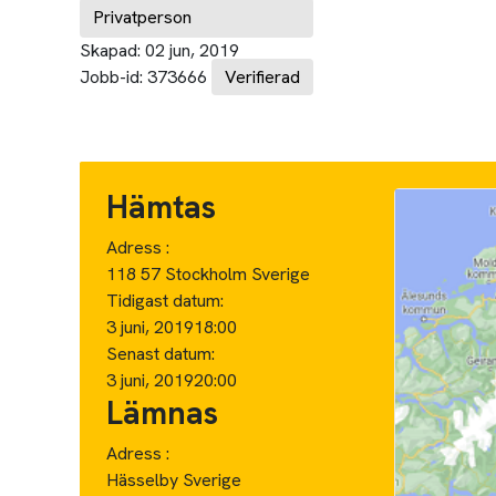
Privatperson
Skapad:
02 jun, 2019
Jobb-id:
373666
Verifierad
Hämtas
Adress :
118 57 Stockholm Sverige
Tidigast datum:
3 juni, 2019
18:00
Senast datum:
3 juni, 2019
20:00
Lämnas
Adress :
Hässelby Sverige