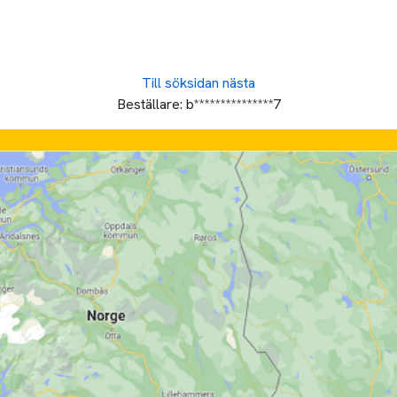
Till söksidan
nästa
Beställare:
b***************7