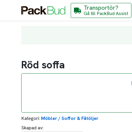
Transportör?
Gå till PackBud Assist
Röd soffa
Kategori:
Möbler / Soffor & Fåtöljer
Skapad av: