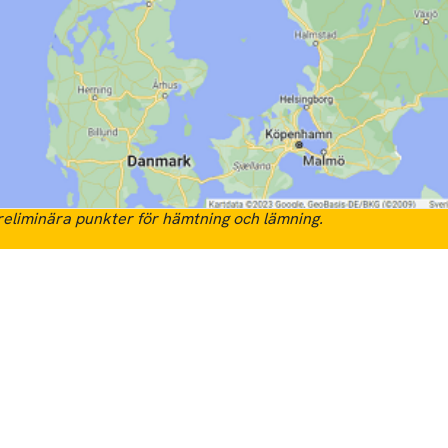
eliminära punkter för hämtning och lämning.