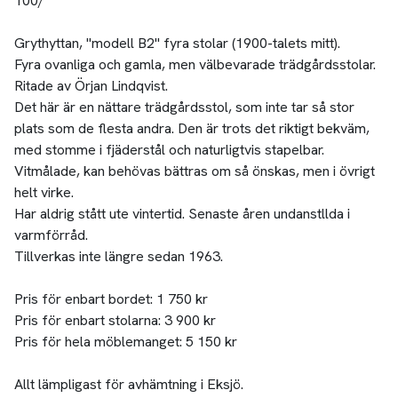
100/
Grythyttan, "modell B2" fyra stolar (1900-talets mitt).
Fyra ovanliga och gamla, men välbevarade trädgårdsstolar.
Ritade av Örjan Lindqvist.
Det här är en nättare trädgårdsstol, som inte tar så stor
plats som de flesta andra. Den är trots det riktigt bekväm,
med stomme i fjäderstål och naturligtvis stapelbar.
Vitmålade, kan behövas bättras om så önskas, men i övrigt
helt virke.
Har aldrig stått ute vintertid. Senaste åren undanstllda i
varmförråd.
Tillverkas inte längre sedan 1963.
Pris för enbart bordet: 1 750 kr
Pris för enbart stolarna: 3 900 kr
Pris för hela möblemanget: 5 150 kr
Allt lämpligast för avhämtning i Eksjö.