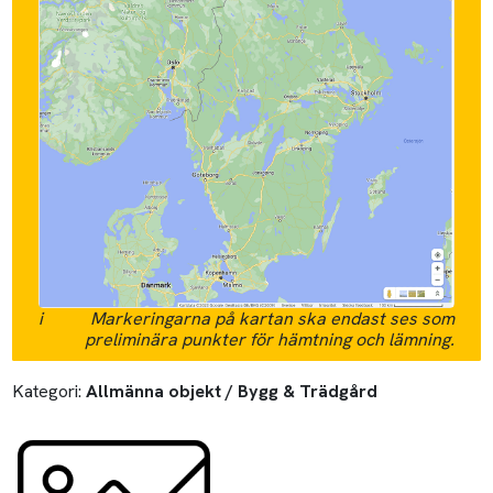
i
Markeringarna på kartan ska endast ses som
preliminära punkter för hämtning och lämning.
Kategori:
Allmänna objekt / Bygg & Trädgård