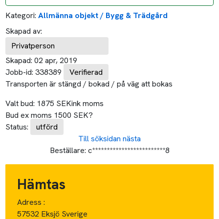
Kategori:
Allmänna objekt / Bygg & Trädgård
Skapad av:
Privatperson
Skapad:
02 apr, 2019
Jobb-id:
338389
Verifierad
Transporten är stängd / bokad / på väg att bokas
Valt bud:
1875
SEK
ink moms
Bud ex moms
1500
SEK
?
Status:
utförd
Till söksidan
nästa
Beställare:
c*************************8
Hämtas
Adress :
57532 Eksjö Sverige