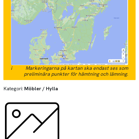
i
Markeringarna på kartan ska endast ses som
preliminära punkter för hämtning och lämning.
Kategori:
Möbler / Hylla