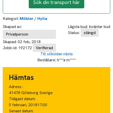
Sök din transport här
Kategori:
Möbler / Hylla
Skapad av:
Lägsta bud:
Inväntar bud
Status:
stängd
Privatperson
Skapad:
02 feb, 2018
Jobb-id:
192172
Verifierad
Till söksidan
nästa
Beställare:
h***a m****
Hämtas
Adress :
41478 Göteborg Sverige
Tidigast datum:
5 februari, 2018
17:00
Senast datum: