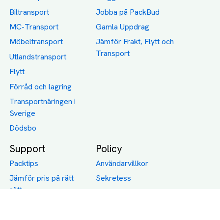
Biltransport
Jobba på PackBud
MC-Transport
Gamla Uppdrag
Möbeltransport
Jämför Frakt, Flytt och
Transport
Utlandstransport
Flytt
Förråd och lagring
Transportnäringen i
Sverige
Dödsbo
Support
Policy
Packtips
Användarvillkor
Jämför pris på rätt
Sekretess
sätt
Om Assist
FAQ
Hållbara Transporter
RUT-avdrag för