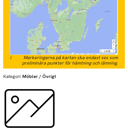
i
Markeringarna på kartan ska endast ses som
preliminära punkter för hämtning och lämning.
Kategori:
Möbler / Övrigt