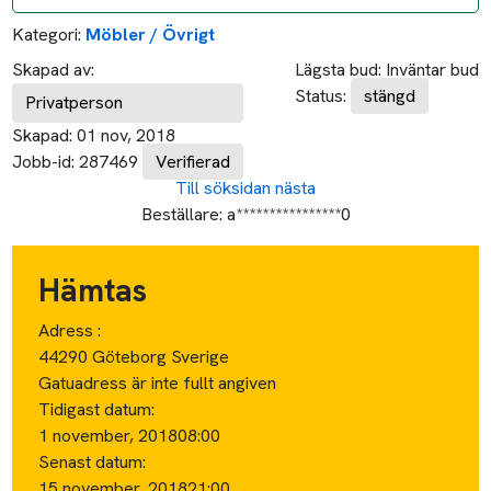
Kategori:
Möbler / Övrigt
Skapad av:
Lägsta bud:
Inväntar bud
Status:
stängd
Privatperson
Skapad:
01 nov, 2018
Jobb-id:
287469
Verifierad
Till söksidan
nästa
Beställare:
a****************0
Hämtas
Adress :
44290 Göteborg Sverige
Gatuadress är inte fullt angiven
Tidigast datum:
1 november, 2018
08:00
Senast datum:
15 november, 2018
21:00