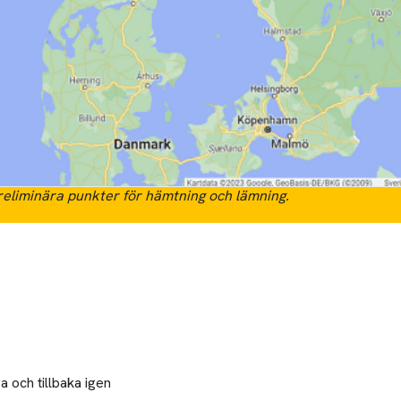
eliminära punkter för hämtning och lämning.
a och tillbaka igen