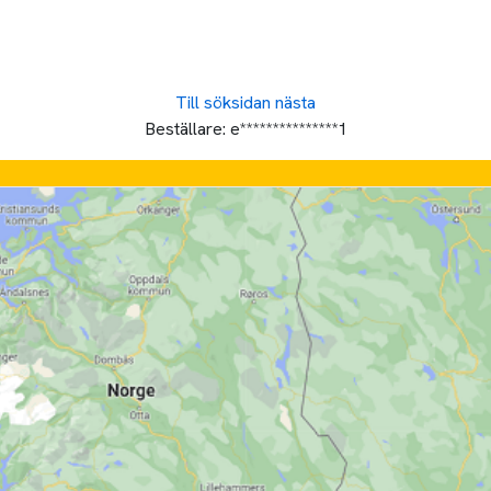
Till söksidan
nästa
Beställare:
e***************1