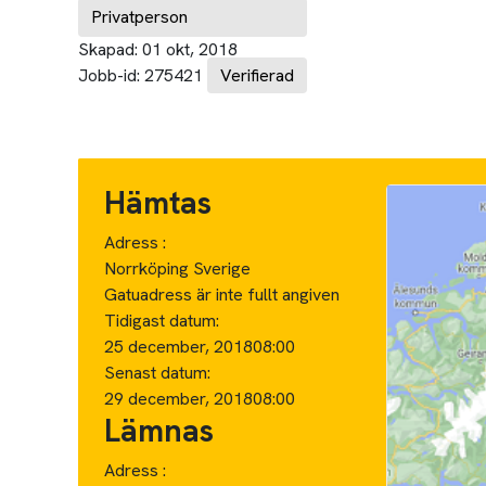
Privatperson
Skapad:
01 okt, 2018
Jobb-id:
275421
Verifierad
Hämtas
Adress :
Norrköping Sverige
Gatuadress är inte fullt angiven
Tidigast datum:
25 december, 2018
08:00
Senast datum:
29 december, 2018
08:00
Lämnas
Adress :