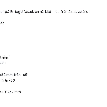
lder på Er tegelfasad, en närbild + en från 2 m avstånd
det
62 mm
2 mm
0x62 mm från -65
 från -58
245x120x62 mm