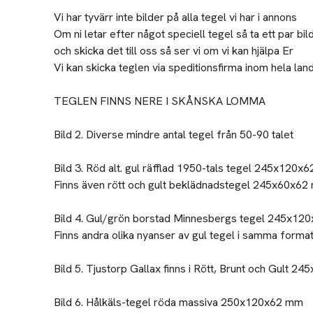
Vi har tyvärr inte bilder på alla tegel vi har i annons
Om ni letar efter något speciell tegel så ta ett par bi
och skicka det till oss så ser vi om vi kan hjälpa Er
Vi kan skicka teglen via speditionsfirma inom hela lan
TEGLEN FINNS NERE I SKÅNSKA LOMMA
Bild 2. Diverse mindre antal tegel från 50-90 talet
Bild 3. Röd alt. gul räfflad 1950-tals tegel 245x120x
Finns även rött och gult beklädnadstegel 245x60x6
Bild 4. Gul/grön borstad Minnesbergs tegel 245x12
Finns andra olika nyanser av gul tegel i samma format
Bild 5. Tjustorp Gallax finns i Rött, Brunt och Gult 
Bild 6. Hålkäls-tegel röda massiva 250x120x62 mm