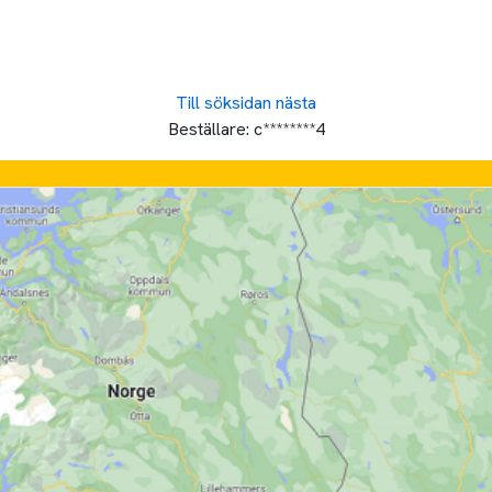
Till söksidan
nästa
Beställare:
c********4