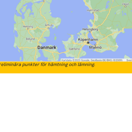
eliminära punkter för hämtning och lämning.