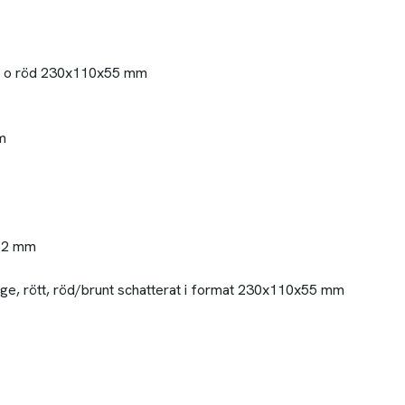
gul o röd 230x110x55 mm
m
-62 mm
ange, rött, röd/brunt schatterat i format 230x110x55 mm