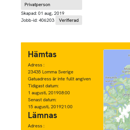
Privatperson
Skapad:
01 aug, 2019
Jobb-id:
406203
Verifierad
Hämtas
Adress :
23435 Lomma Sverige
Gatuadress är inte fullt angiven
Tidigast datum:
1 augusti, 2019
08:00
Senast datum:
15 augusti, 2019
21:00
Lämnas
Adress :