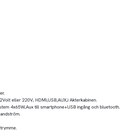
er.
2Volt eller 220V, HDMI,USB,AUX,i Akterkabinen.
stem 4x65W,Aux till smartphone+USB ingång och bluetooth.
landström.
utrymme.