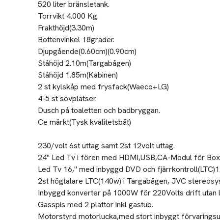
520 liter bränsletank.
Torrvikt 4.000 Kg.
Frakthöjd(3.30m)
Bottenvinkel 18grader.
Djupgående(0.60cm)(0.90cm)
Ståhöjd 2.10m(Targabågen)
Ståhöjd 1.85m(Kabinen)
2 st kylskåp med frysfack(Waeco+LG)
4-5 st sovplatser.
Dusch på toaletten och badbryggan.
Ce märkt(Tysk kvalitetsbåt)
230/volt 6st uttag samt 2st 12volt uttag.
24" Led Tv i fören med HDMI,USB,CA-Modul för Box
Led Tv 16," med inbyggd DVD och fjärrkontroll(LTC)1
2st högtalare LTC(140w) i Targabågen, JVC stereosy
Inbyggd konverter på 1000W för 220Volts drift utan 
Gasspis med 2 plattor inkl gastub.
Motorstyrd motorlucka,med stort inbyggt förvarings