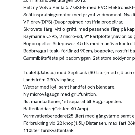
2011 årsmodell,uttagen 2012.
Helt ny Volvo Penta 5.7 GXI-E med EVC Elektroniskt-
Snål insprutningsmotor med grymt vridmoment. Nya li
VP drev(DPS) (Duoprop)med rostfria propellrar.
Skrovets färg, vitt o grått, med passande färg på kap
Raymarine C-95, 2 micro-sd, 9" kartplotter,navionics 
Bogpropeller Sidepower 4.5 hk med manöverkontroll
Badbrygga i teak, förlängd 90cm, bogpeke, rostfri b
Gummibåtsfäste på badbryggan. 2st stora soldynor p
Toalett(Jabsco) med Septitank (80 Liter)med sjö och 
Landström 230/v ingång.
Wetbar med kyl, samt handfat och blandare.
Ny microvågsugn med grillfunktion.
4st marinbatterier,1st separat till Bogpropellen.
Batteriladdare(Cristec 40 Amp).
Varmvattenberedare(25 liter) med gångvärme samt e
Förbrukning vid 22 knop(1.5L/Distansen, max fart 36
110liter färskvattentank.