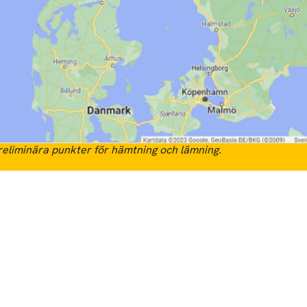
eliminära punkter för hämtning och lämning.