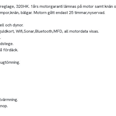
reglage, 320HK. 1års motorgaranti lämnas på motor samt knän o
mpor,knän, bälgar. Motorn gått endast 25 timmar,nyservad.
ell och dynor.
guldkort, Wifi,Sonar,Bluetooth,MFD, all motordata visas.
.
adstege.
å fördäck.
sugtömning.
lvärmning.
knop.