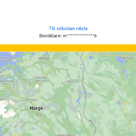
Till söksidan
nästa
Beställare:
m***************6