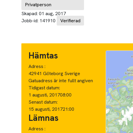
Privatperson
Skapad:
01 aug, 2017
Jobb-id:
141910
Verifierad
Hämtas
Adress :
42941 Göteborg Sverige
Gatuadress är inte fullt angiven
Tidigast datum:
1 augusti, 2017
08:00
Senast datum:
15 augusti, 2017
21:00
Lämnas
Adress :