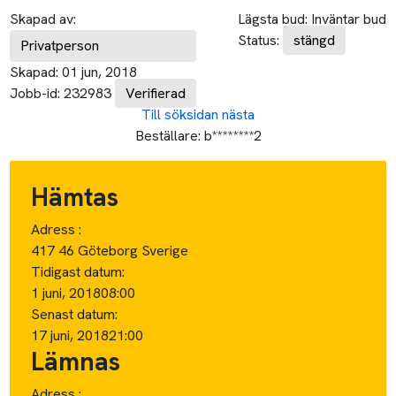
Skapad av:
Lägsta bud:
Inväntar bud
Status:
stängd
Privatperson
Skapad:
01 jun, 2018
Jobb-id:
232983
Verifierad
Till söksidan
nästa
Beställare:
b********2
Hämtas
Adress :
417 46 Göteborg Sverige
Tidigast datum:
1 juni, 2018
08:00
Senast datum:
17 juni, 2018
21:00
Lämnas
Adress :