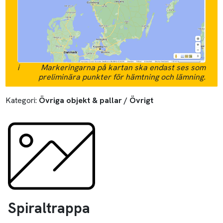
i
Markeringarna på kartan ska endast ses som
preliminära punkter för hämtning och lämning.
Kategori:
Övriga objekt & pallar / Övrigt
Spiraltrappa