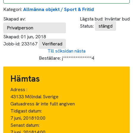
Kategori:
Allmänna objekt / Sport & Fritid
Skapad av:
Lägsta bud:
Inväntar bud
Status:
stängd
Privatperson
Skapad:
01 jun, 2018
Jobb-id:
233167
Verifierad
Till söksidan
nästa
Beställare:
j****************4
Hämtas
Adress :
43133 Mölndal Sverige
Gatuadress är inte fullt angiven
Tidigast datum:
7 juni, 2018
10:00
Senast datum:
7 juni, 2018
14:00