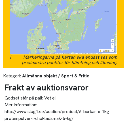
i
Markeringarna på kartan ska endast ses som
preliminära punkter för hämtning och lämning.
Kategori:
Allmänna objekt / Sport & Fritid
Frakt av auktionsvaror
Godset står på pall:
Vet ej
Mer information:
http://www.slag1.se/auction/product/6-burkar-x-1kg-
proteinpulver-i-chokladsmak-6-kg/