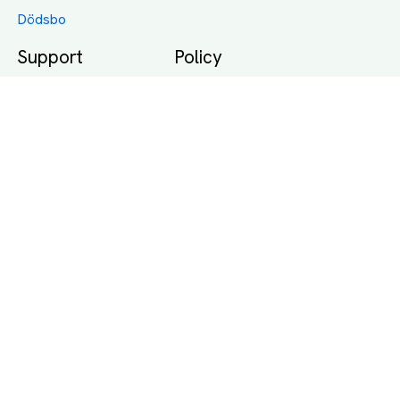
Dödsbo
Support
Policy
Packtips
Användarvillkor
Jämför pris på rätt
Sekretess
sätt
Om Assist
FAQ
Hållbara Transporter
RUT-avdrag för
transporter
Företagsfrakt
Partnerintegration
Så funkar det
Boka Transport