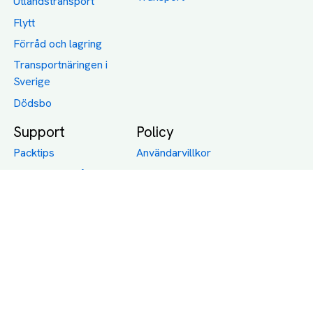
Utlandstransport
Flytt
Förråd och lagring
Transportnäringen i
Sverige
Dödsbo
Support
Policy
Packtips
Användarvillkor
Jämför pris på rätt
Sekretess
sätt
Om Assist
FAQ
Hållbara Transporter
RUT-avdrag för
transporter
Företagsfrakt
Partnerintegration