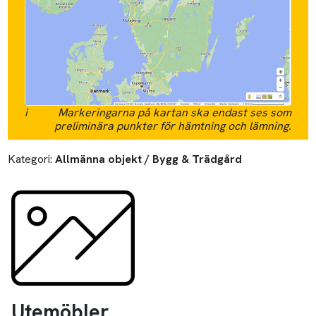
i
Markeringarna på kartan ska endast ses som
preliminära punkter för hämtning och lämning.
Kategori:
Allmänna objekt / Bygg & Trädgård
Utemöbler