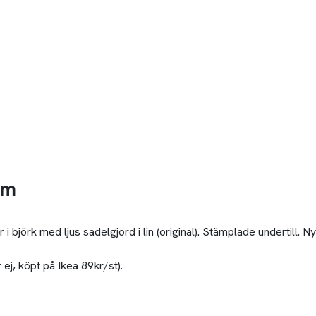
öm
 i björk med ljus sadelgjord i lin (original). Stämplade undertill. N
ej, köpt på Ikea 89kr/st).