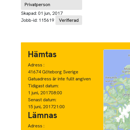
Privatperson
Skapad:
01 jun, 2017
Jobb-id:
115619
Verifierad
Hämtas
Adress :
41674 Göteborg Sverige
Gatuadress är inte fullt angiven
Tidigast datum:
1 juni, 2017
08:00
Senast datum:
15 juni, 2017
21:00
Lämnas
Adress :