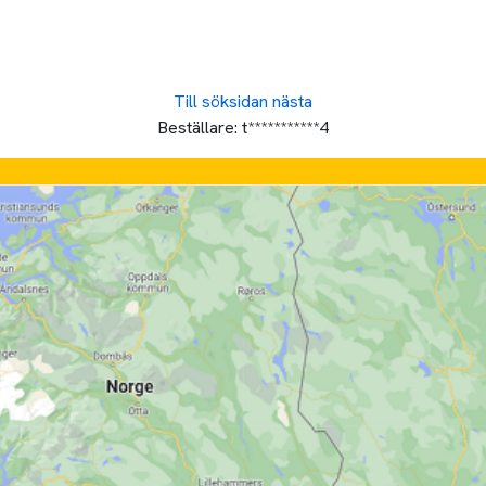
Till söksidan
nästa
Beställare:
t***********4