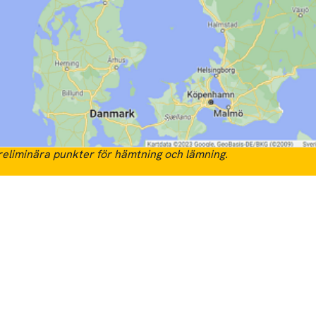
eliminära punkter för hämtning och lämning.