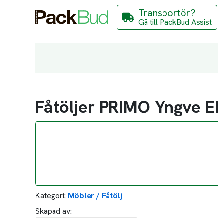
Transportör?
Gå till PackBud Assist
Fåtöljer PRIMO Yngve 
Kategori:
Möbler / Fåtölj
Skapad av: