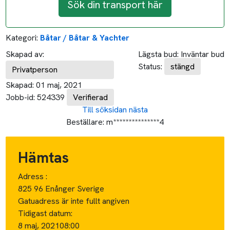
Sök din transport här
Kategori:
Båtar / Båtar & Yachter
Skapad av:
Lägsta bud:
Inväntar bud
Status:
stängd
Privatperson
Skapad:
01 maj, 2021
Jobb-id:
524339
Verifierad
Till söksidan
nästa
Beställare:
m***************4
Hämtas
Adress :
825 96 Enånger Sverige
Gatuadress är inte fullt angiven
Tidigast datum:
8 maj, 2021
08:00