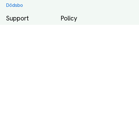
Dödsbo
Support
Policy
Packtips
Användarvillkor
Jämför pris på rätt
Sekretess
sätt
Om Assist
FAQ
Hållbara Transporter
RUT-avdrag för
transporter
Företagsfrakt
Partnerintegration
Så funkar det
Boka Transport