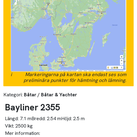
i
Markeringarna på kartan ska endast ses som
preliminära punkter för hämtning och lämning.
Kategori:
Båtar / Båtar & Yachter
Bayliner 2355
Längd:
7.1 m
Bredd:
2.54 m
Höjd:
2.5 m
Vikt:
2500 kg
Mer information: