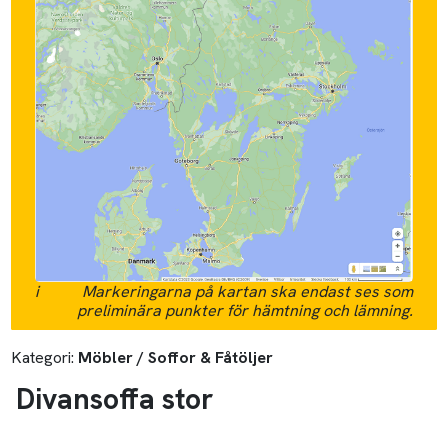
i
Markeringarna på kartan ska endast ses som
preliminära punkter för hämtning och lämning.
Kategori:
Möbler / Soffor & Fåtöljer
Divansoffa stor