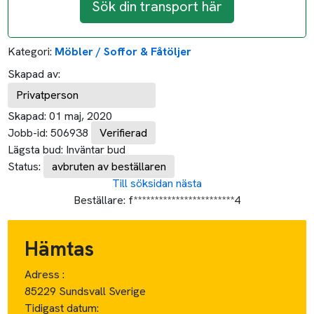
Sök din transport här
Kategori:
Möbler / Soffor & Fåtöljer
Skapad av:
Privatperson
Skapad:
01 maj, 2020
Jobb-id:
506938
Verifierad
Lägsta bud:
Inväntar bud
Status:
avbruten av beställaren
Till söksidan
nästa
Beställare:
f************************4
Hämtas
Adress :
85229 Sundsvall Sverige
Tidigast datum: