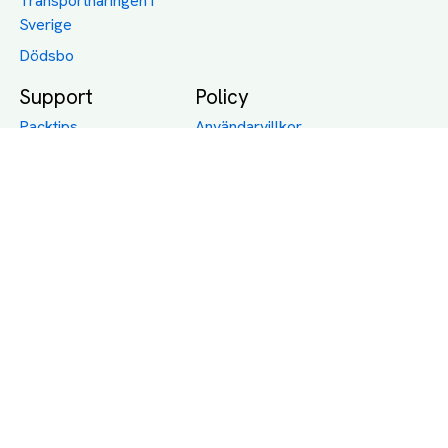
Transportnäringen i
Sverige
Dödsbo
Support
Policy
Packtips
Användarvillkor
Jämför pris på rätt
Sekretess
sätt
Om Assist
FAQ
Hållbara Transporter
RUT-avdrag för
transporter
Företagsfrakt
Partnerintegration
Så funkar det
Boka Transport