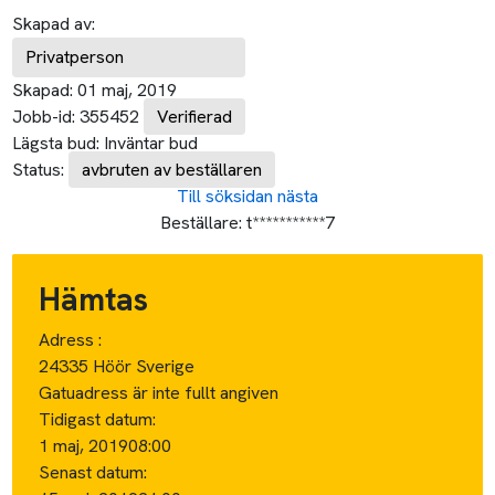
Skapad av:
Privatperson
Skapad:
01 maj, 2019
Jobb-id:
355452
Verifierad
Lägsta bud:
Inväntar bud
Status:
avbruten av beställaren
Till söksidan
nästa
Beställare:
t***********7
Hämtas
Adress :
24335 Höör Sverige
Gatuadress är inte fullt angiven
Tidigast datum:
1 maj, 2019
08:00
Senast datum: