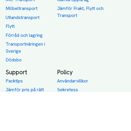
Möbeltransport
Jämför Frakt, Flytt och
Transport
Utlandstransport
Flytt
Förråd och lagring
Transportnäringen i
Sverige
Dödsbo
Support
Policy
Packtips
Användarvillkor
Jämför pris på rätt
Sekretess
sätt
Om Assist
FAQ
Hållbara Transporter
RUT-avdrag för
transporter
Företagsfrakt