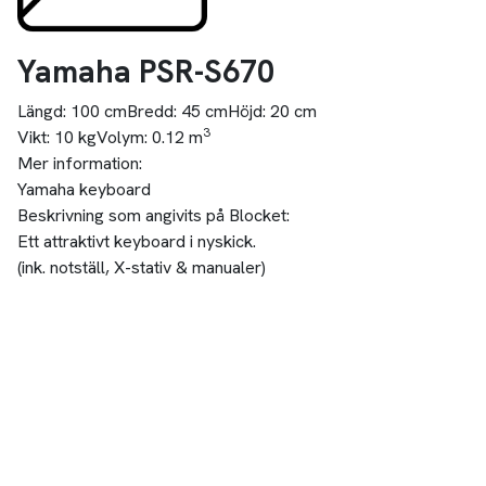
Yamaha PSR-S670
Längd:
100 cm
Bredd:
45 cm
Höjd:
20 cm
3
Vikt:
10 kg
Volym:
0.12 m
Mer information:
Yamaha keyboard
Beskrivning som angivits på Blocket:
Ett attraktivt keyboard i nyskick.
(ink. notställ, X-stativ & manualer)