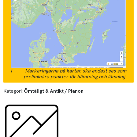
i
Markeringarna på kartan ska endast ses som
preliminära punkter för hämtning och lämning.
Kategori:
Ömtåligt & Antikt / Pianon