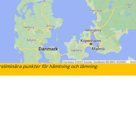
eliminära punkter för hämtning och lämning.