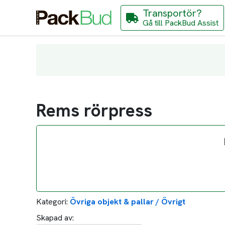
Transportör?
Gå till PackBud Assist
Rems rörpress
Kategori:
Övriga objekt & pallar / Övrigt
Skapad av: