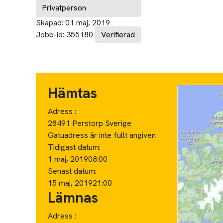
Privatperson
Skapad:
01 maj, 2019
Jobb-id:
355180
Verifierad
Hämtas
Adress :
28491 Perstorp Sverige
Gatuadress är inte fullt angiven
Tidigast datum:
1 maj, 2019
08:00
Senast datum:
15 maj, 2019
21:00
Lämnas
Adress :