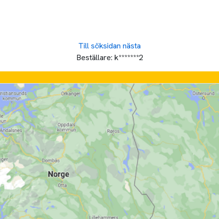
Till söksidan
nästa
Beställare:
k*******2