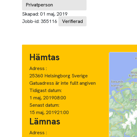
Privatperson
Skapad:
01 maj, 2019
Jobb-id:
355116
Verifierad
Hämtas
Adress :
25360 Helsingborg Sverige
Gatuadress är inte fullt angiven
Tidigast datum:
1 maj, 2019
08:00
Senast datum:
15 maj, 2019
21:00
Lämnas
Adress :