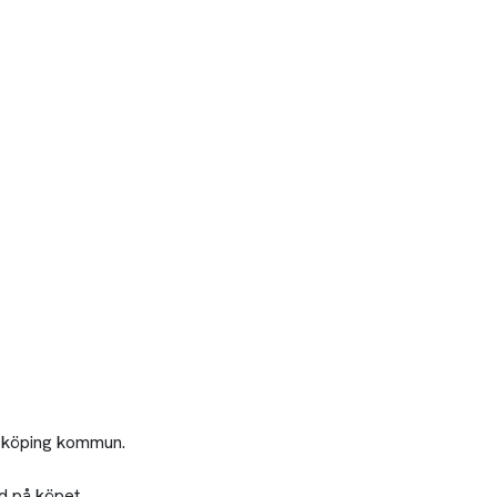
a, köping kommun.
d på köpet.