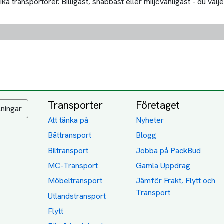
 transportörer. Billigast, snabbast eller miljövänligast - du välje
Transporter
Företaget
lningar
Att tänka på
Nyheter
Båttransport
Blogg
Biltransport
Jobba på PackBud
MC-Transport
Gamla Uppdrag
Möbeltransport
Jämför Frakt, Flytt och
Transport
Utlandstransport
Flytt