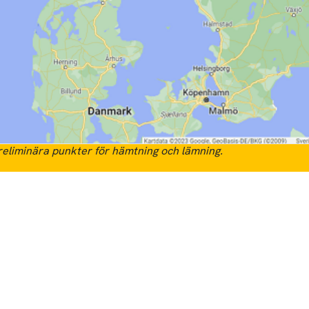
eliminära punkter för hämtning och lämning.