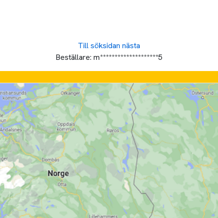
Till söksidan
nästa
Beställare:
m********************5