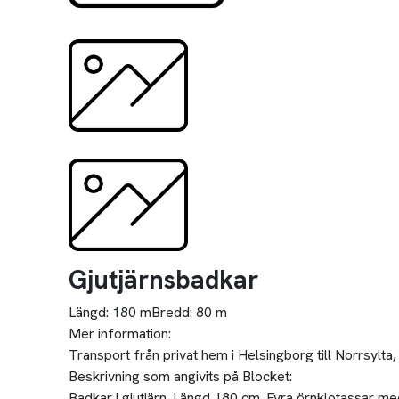
Gjutjärnsbadkar
Längd:
180 m
Bredd:
80 m
Mer information:
Transport från privat hem i Helsingborg till Norrsylt
Beskrivning som angivits på Blocket:
Badkar i gjutjärn. Längd 180 cm. Fyra örnklotassar me