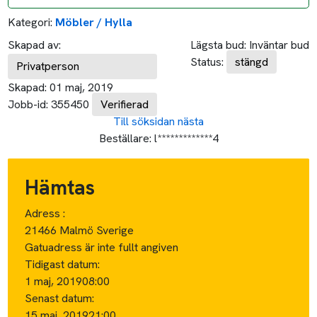
Kategori:
Möbler / Hylla
Skapad av:
Lägsta bud:
Inväntar bud
Status:
stängd
Privatperson
Skapad:
01 maj, 2019
Jobb-id:
355450
Verifierad
Till söksidan
nästa
Beställare:
l*************4
Hämtas
Adress :
21466 Malmö Sverige
Gatuadress är inte fullt angiven
Tidigast datum:
1 maj, 2019
08:00
Senast datum:
15 maj, 2019
21:00