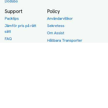
Dödsbo
Support
Policy
Packtips
Användarvillkor
Jämför pris på rätt
Sekretess
sätt
Om Assist
FAQ
Hållbara Transporter
RUT-avdrag för
transporter
Företagsfrakt
Partnerintegration
Så funkar det
Boka Transport