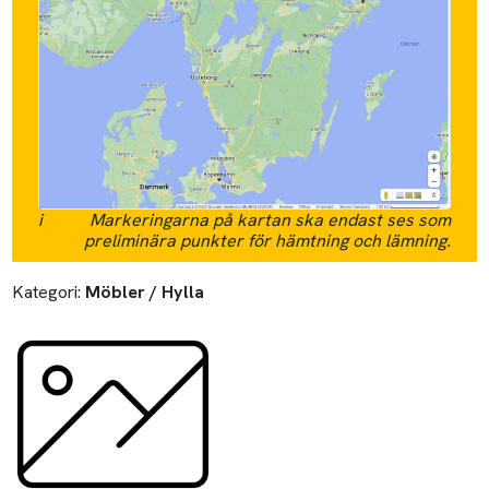
i
Markeringarna på kartan ska endast ses som
preliminära punkter för hämtning och lämning.
Kategori:
Möbler / Hylla