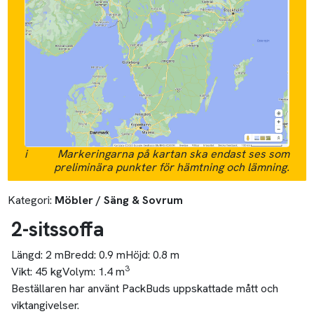
i
Markeringarna på kartan ska endast ses som
preliminära punkter för hämtning och lämning.
Kategori:
Möbler / Säng & Sovrum
2-sitssoffa
Längd:
2 m
Bredd:
0.9 m
Höjd:
0.8 m
3
Vikt:
45 kg
Volym:
1.4 m
Beställaren har använt PackBuds uppskattade mått och
viktangivelser.