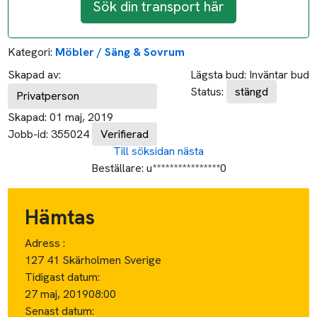
Sök din transport här
Kategori:
Möbler / Säng & Sovrum
Skapad av:
Lägsta bud:
Inväntar bud
Status:
stängd
Privatperson
Skapad:
01 maj, 2019
Jobb-id:
355024
Verifierad
Till söksidan
nästa
Beställare:
u****************0
Hämtas
Adress :
127 41 Skärholmen Sverige
Tidigast datum:
27 maj, 2019
08:00
Senast datum: