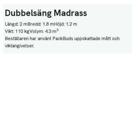
Dubbelsäng Madrass
Längd:
2 m
Bredd:
1.8 m
Höjd:
1.2 m
3
Vikt:
110 kg
Volym:
4.3 m
Beställaren har använt PackBuds uppskattade mått och
viktangivelser.