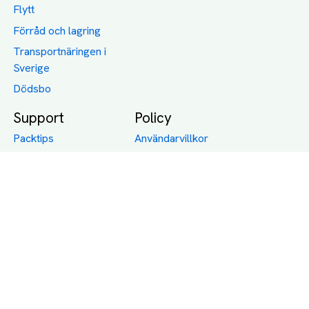
Flytt
Förråd och lagring
Transportnäringen i
Sverige
Dödsbo
Support
Policy
Packtips
Användarvillkor
Jämför pris på rätt
Sekretess
sätt
Om Assist
FAQ
Hållbara Transporter
RUT-avdrag för
transporter
Företagsfrakt
Partnerintegration
Så funkar det