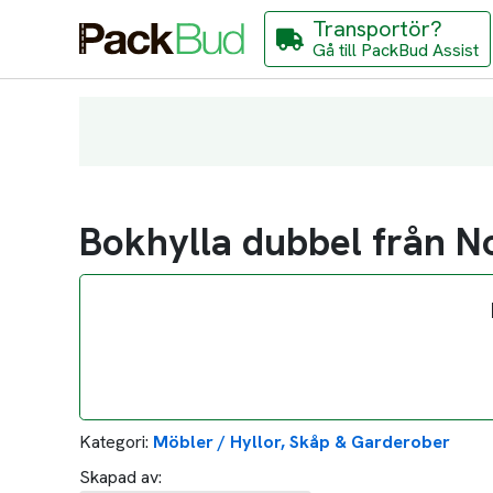
Transportör?
Gå till PackBud Assist
Bokhylla dubbel från No
Kategori:
Möbler / Hyllor, Skåp & Garderober
Skapad av: