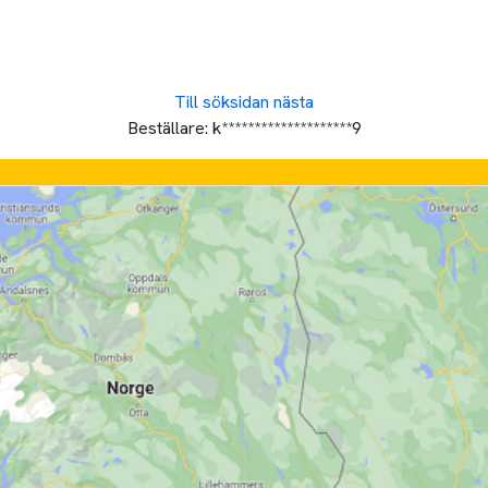
Till söksidan
nästa
Beställare:
k********************9