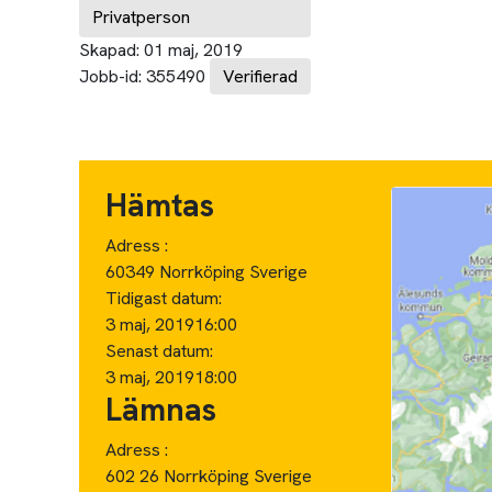
Privatperson
Skapad:
01 maj, 2019
Jobb-id:
355490
Verifierad
Hämtas
Adress :
60349 Norrköping Sverige
Tidigast datum:
3 maj, 2019
16:00
Senast datum:
3 maj, 2019
18:00
Lämnas
Adress :
602 26 Norrköping Sverige