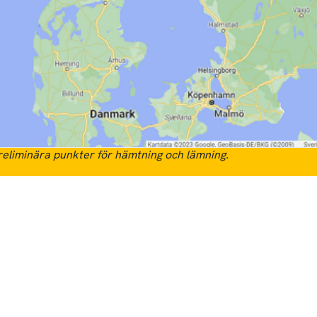
eliminära punkter för hämtning och lämning.