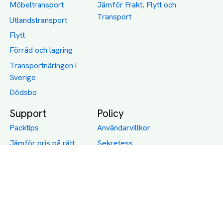
Möbeltransport
Jämför Frakt, Flytt och
Transport
Utlandstransport
Flytt
Förråd och lagring
Transportnäringen i
Sverige
Dödsbo
Support
Policy
Packtips
Användarvillkor
Jämför pris på rätt
Sekretess
sätt
Om Assist
FAQ
Hållbara Transporter
RUT-avdrag för
transporter
Företagsfrakt