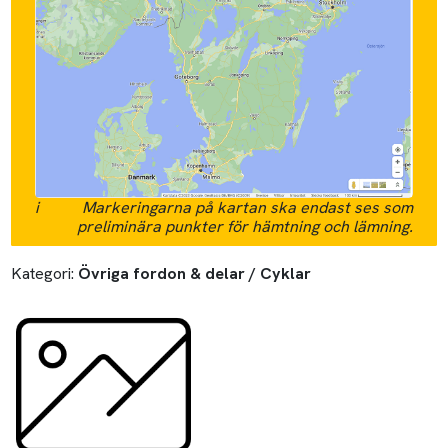
i
Markeringarna på kartan ska endast ses som
preliminära punkter för hämtning och lämning.
Kategori:
Övriga fordon & delar / Cyklar