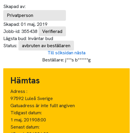
Skapad av:
Privatperson
Skapad:
01 maj, 2019
Jobb-id:
355438
Verifierad
Lägsta bud:
Inväntar bud
Status:
avbruten av beställaren
Till söksidan
nästa
Beställare:
j***s b******g
Hämtas
Adress :
97592 Luleå Sverige
Gatuadress är inte fullt angiven
Tidigast datum:
1 maj, 2019
08:00
Senast datum: