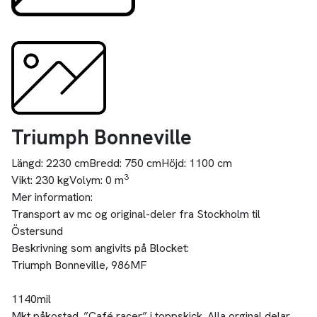
Triumph Bonneville
Längd:
2230 cm
Bredd:
750 cm
Höjd:
1100 cm
3
Vikt:
230 kg
Volym:
0 m
Mer information:
Transport av mc og original-deler fra Stockholm til
Östersund
Beskrivning som angivits på Blocket:
Triumph Bonneville, 986MF
1140mil
Mkt påkostad. ”Café racer” i toppskick. Alla orginal delar