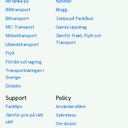
Att tänka på
Nyheter
Båttransport
Blogg
Biltransport
Jobba på PackBud
MC-Transport
Gamla Uppdrag
Möbeltransport
Jämför Frakt, Flytt och
Transport
Utlandstransport
Flytt
Förråd och lagring
Transportnäringen i
Sverige
Dödsbo
Support
Policy
Packtips
Användarvillkor
Jämför pris på rätt
Sekretess
sätt
Om Assist