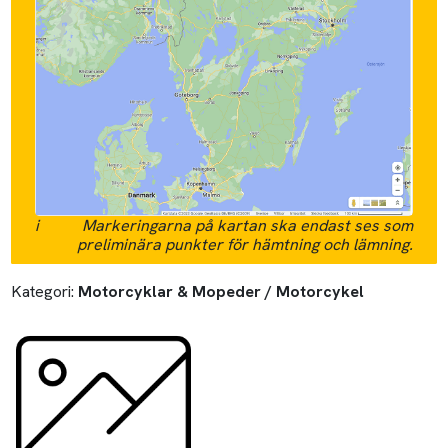
i
Markeringarna på kartan ska endast ses som
preliminära punkter för hämtning och lämning.
Kategori:
Motorcyklar & Mopeder / Motorcykel