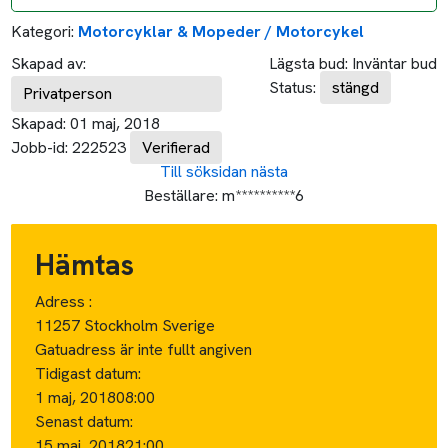
Kategori:
Motorcyklar & Mopeder / Motorcykel
Skapad av:
Lägsta bud:
Inväntar bud
Status:
stängd
Privatperson
Skapad:
01 maj, 2018
Jobb-id:
222523
Verifierad
Till söksidan
nästa
Beställare:
m**********6
Hämtas
Adress :
11257 Stockholm Sverige
Gatuadress är inte fullt angiven
Tidigast datum:
1 maj, 2018
08:00
Senast datum:
15 maj, 2018
21:00