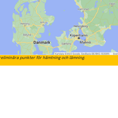
eliminära punkter för hämtning och lämning.