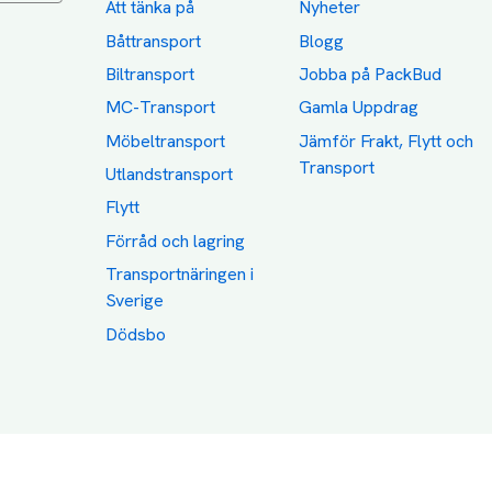
Att tänka på
Nyheter
Båttransport
Blogg
Biltransport
Jobba på PackBud
MC-Transport
Gamla Uppdrag
Möbeltransport
Jämför Frakt, Flytt och
Transport
Utlandstransport
Flytt
Förråd och lagring
Transportnäringen i
Sverige
Dödsbo
Category icons created by Freepik - Flaticon