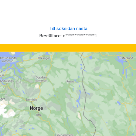
Till söksidan
nästa
Beställare:
e****************1