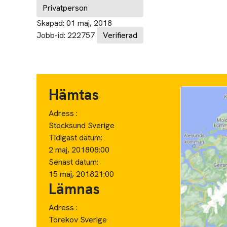
Privatperson
Skapad:
01 maj, 2018
Jobb-id:
222757
Verifierad
Hämtas
Adress :
Stocksund Sverige
Tidigast datum:
2 maj, 2018
08:00
Senast datum:
15 maj, 2018
21:00
Lämnas
Adress :
Torekov Sverige