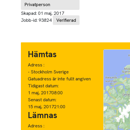
Privatperson
Skapad:
01 maj, 2017
Jobb-id:
93824
Verifierad
Hämtas
Adress :
- Stockholm Sverige
Gatuadress är inte fullt angiven
Tidigast datum:
1 maj, 2017
08:00
Senast datum:
15 maj, 2017
21:00
Lämnas
Adress :