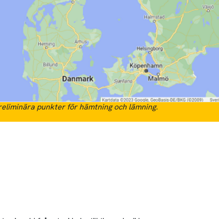
eliminära punkter för hämtning och lämning.