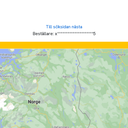
Till söksidan
nästa
Beställare:
x*********************5