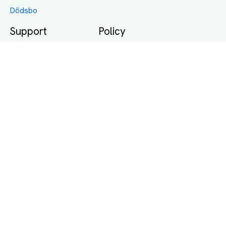
Dödsbo
Support
Policy
Packtips
Användarvillkor
Jämför pris på rätt
Sekretess
sätt
Om Assist
FAQ
Hållbara Transporter
RUT-avdrag för
transporter
Företagsfrakt
Partnerintegration
Så funkar det
Boka Transport