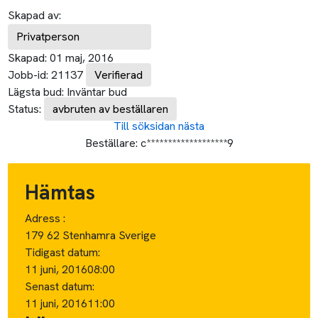
Skapad av:
Privatperson
Skapad:
01 maj, 2016
Jobb-id:
21137
Verifierad
Lägsta bud:
Inväntar bud
Status:
avbruten av beställaren
Till söksidan
nästa
Beställare:
c*******************9
Hämtas
Adress :
179 62 Stenhamra Sverige
Tidigast datum:
11 juni, 2016
08:00
Senast datum:
11 juni, 2016
11:00