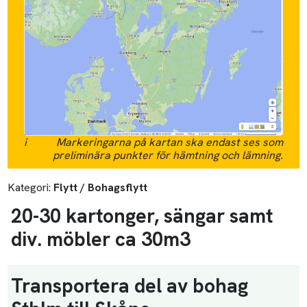
i
Markeringarna på kartan ska endast ses som
preliminära punkter för hämtning och lämning.
Kategori:
Flytt / Bohagsflytt
20-30 kartonger, sängar samt
div. möbler ca 30m3
Transportera del av bohag