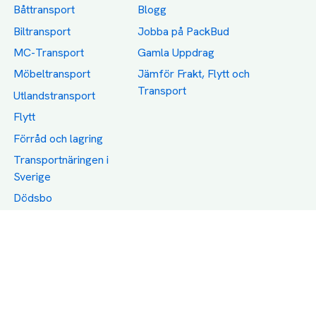
Båttransport
Blogg
Biltransport
Jobba på PackBud
MC-Transport
Gamla Uppdrag
Möbeltransport
Jämför Frakt, Flytt och
Transport
Utlandstransport
Flytt
Förråd och lagring
Transportnäringen i
Sverige
Dödsbo
Support
Policy
Packtips
Användarvillkor
Jämför pris på rätt
Sekretess
sätt
Om Assist
FAQ
Hållbara Transporter