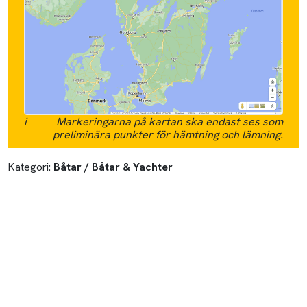
i
Markeringarna på kartan ska endast ses som
preliminära punkter för hämtning och lämning.
Kategori:
Båtar / Båtar & Yachter