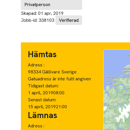
Privatperson
Skapad:
01 apr, 2019
Jobb-id:
338103
Verifierad
Hämtas
Adress :
98334 Gällivare Sverige
Gatuadress är inte fullt angiven
Tidigast datum:
1 april, 2019
08:00
Senast datum:
15 april, 2019
21:00
Lämnas
Adress :