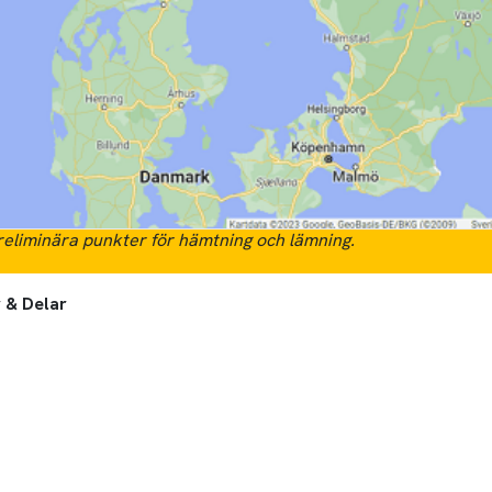
eliminära punkter för hämtning och lämning.
 & Delar