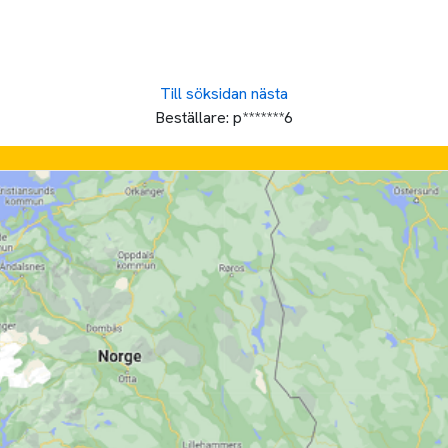
Till söksidan
nästa
Beställare:
p*******6