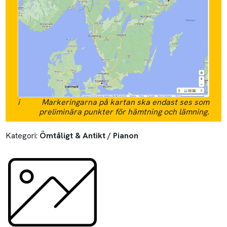
i
Markeringarna på kartan ska endast ses som
preliminära punkter för hämtning och lämning.
Kategori:
Ömtåligt & Antikt / Pianon