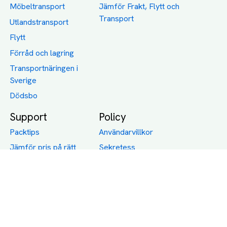
Möbeltransport
Jämför Frakt, Flytt och
Transport
Utlandstransport
Flytt
Förråd och lagring
Transportnäringen i
Sverige
Dödsbo
Support
Policy
Packtips
Användarvillkor
Jämför pris på rätt
Sekretess
sätt
Om Assist
FAQ
Hållbara Transporter
RUT-avdrag för
transporter
Företagsfrakt