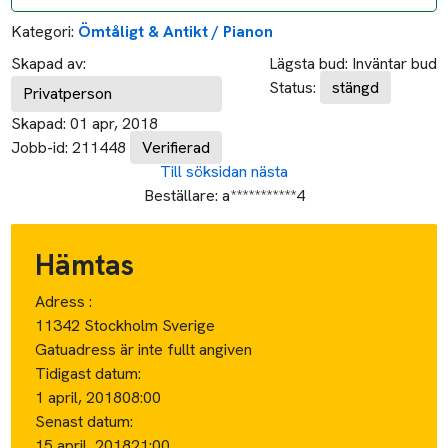
Kategori:
Ömtåligt & Antikt / Pianon
Skapad av:
Lägsta bud:
Inväntar bud
Status:
stängd
Privatperson
Skapad:
01 apr, 2018
Jobb-id:
211448
Verifierad
Till söksidan
nästa
Beställare:
a***********4
Hämtas
Adress :
11342 Stockholm Sverige
Gatuadress är inte fullt angiven
Tidigast datum:
1 april, 2018
08:00
Senast datum:
15 april, 2018
21:00