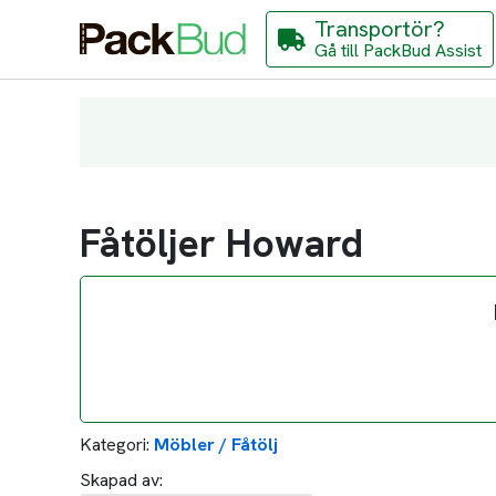
Transportör?
Gå till PackBud Assist
Fåtöljer Howard
Kategori:
Möbler / Fåtölj
Skapad av: