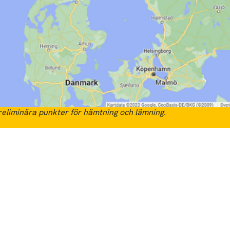
eliminära punkter för hämtning och lämning.