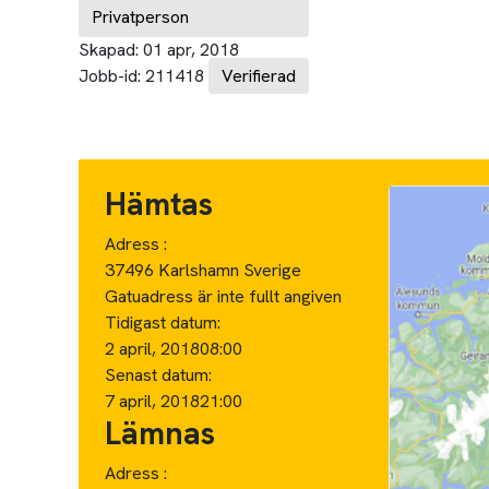
Privatperson
Skapad:
01 apr, 2018
Jobb-id:
211418
Verifierad
Hämtas
Adress :
37496 Karlshamn Sverige
Gatuadress är inte fullt angiven
Tidigast datum:
2 april, 2018
08:00
Senast datum:
7 april, 2018
21:00
Lämnas
Adress :