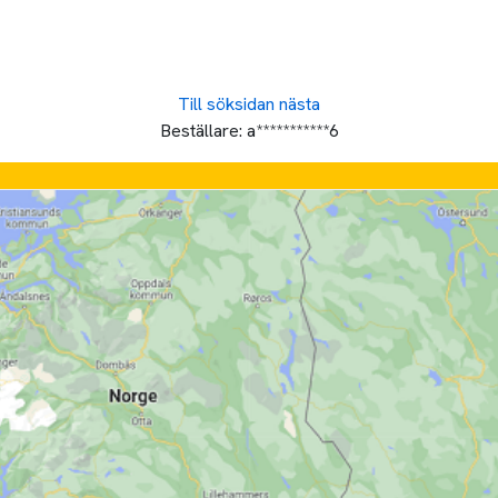
Till söksidan
nästa
Beställare:
a***********6