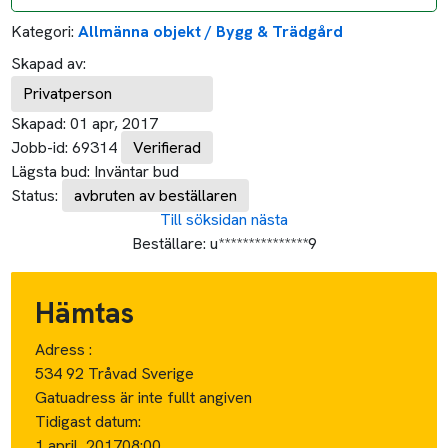
Kategori:
Allmänna objekt / Bygg & Trädgård
Skapad av:
Privatperson
Skapad:
01 apr, 2017
Jobb-id:
69314
Verifierad
Lägsta bud:
Inväntar bud
Status:
avbruten av beställaren
Till söksidan
nästa
Beställare:
u***************9
Hämtas
Adress :
534 92 Tråvad Sverige
Gatuadress är inte fullt angiven
Tidigast datum:
1 april, 2017
08:00