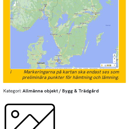
i
Markeringarna på kartan ska endast ses som
preliminära punkter för hämtning och lämning.
Kategori:
Allmänna objekt / Bygg & Trädgård