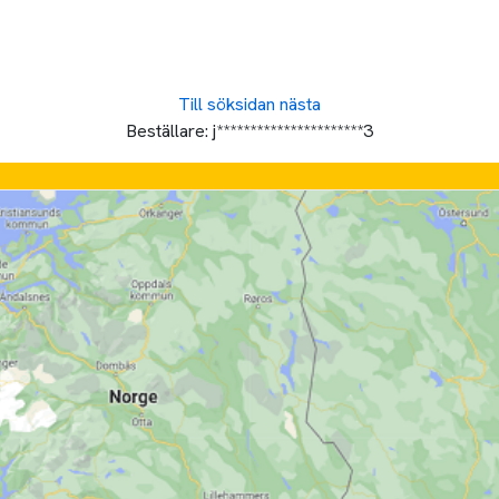
Till söksidan
nästa
Beställare:
j**********************3