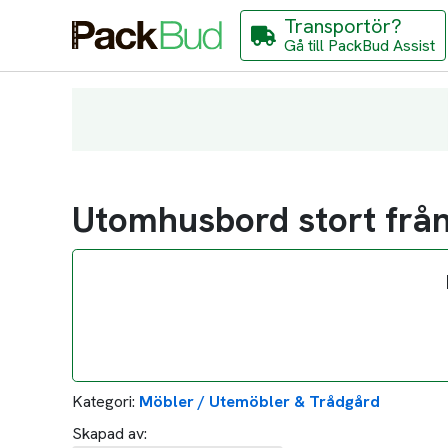
Transportör?
Gå till PackBud Assist
Utomhusbord stort från 
Kategori:
Möbler / Utemöbler & Trådgård
Skapad av: