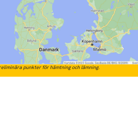
eliminära punkter för hämtning och lämning.