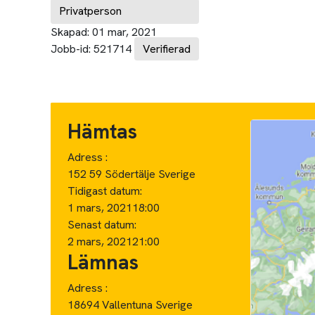
Privatperson
Skapad:
01 mar, 2021
Jobb-id:
521714
Verifierad
Hämtas
Adress :
152 59 Södertälje Sverige
Tidigast datum:
1 mars, 2021
18:00
Senast datum:
2 mars, 2021
21:00
Lämnas
Adress :
18694 Vallentuna Sverige