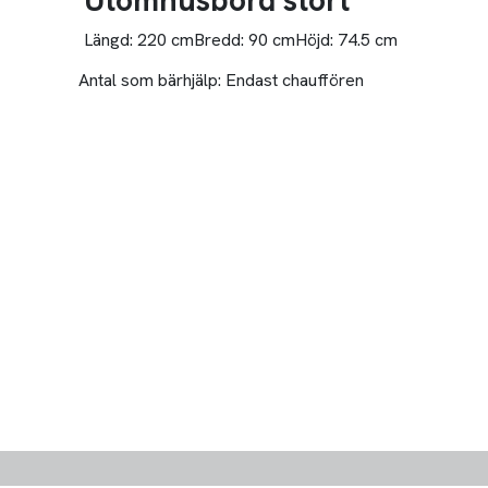
Utomhusbord stort
Längd:
220 cm
Bredd:
90 cm
Höjd:
74.5 cm
Antal som bärhjälp:
Endast chauffören