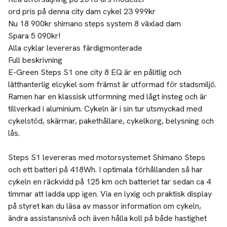
ord pris på denna city dam cykel 23 999kr
Nu 18 900kr shimano steps system 8 växlad dam
Spara 5 090kr!
Alla cyklar levereras färdigmonterade
Full beskrivning
E-Green Steps S1 one city 8 EQ är en pålitlig och
lätthanterlig elcykel som främst är utformad för stadsmiljö.
Ramen har en klassisk utformning med lågt insteg och är
tillverkad i aluminium. Cykeln är i sin tur utsmyckad med
cykelstöd, skärmar, pakethållare, cykelkorg, belysning och
lås.
Steps S1 levereras med motorsystemet Shimano Steps
och ett batteri på 418Wh. I optimala förhållanden så har
cykeln en räckvidd på 125 km och batteriet tar sedan ca 4
timmar att ladda upp igen. Via en lyxig och praktisk display
på styret kan du läsa av massor information om cykeln,
ändra assistansnivå och även hålla koll på både hastighet