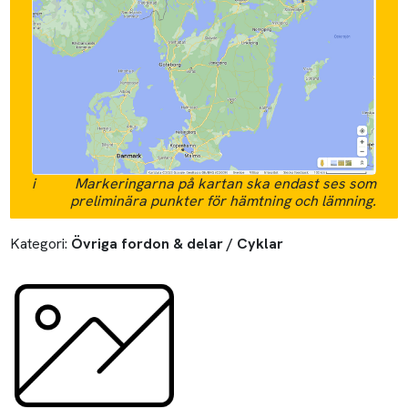
i
Markeringarna på kartan ska endast ses som
preliminära punkter för hämtning och lämning.
Kategori:
Övriga fordon & delar / Cyklar