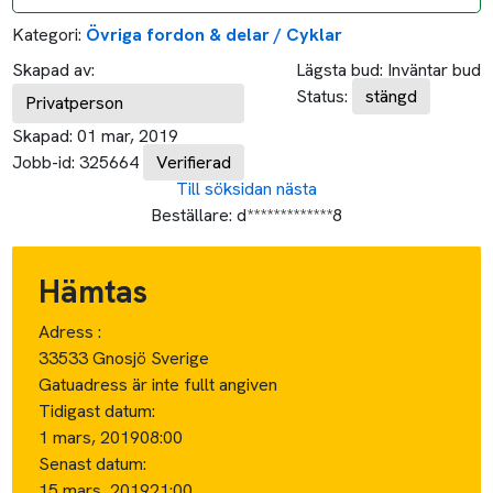
Kategori:
Övriga fordon & delar / Cyklar
Skapad av:
Lägsta bud:
Inväntar bud
Status:
stängd
Privatperson
Skapad:
01 mar, 2019
Jobb-id:
325664
Verifierad
Till söksidan
nästa
Beställare:
d*************8
Hämtas
Adress :
33533 Gnosjö Sverige
Gatuadress är inte fullt angiven
Tidigast datum:
1 mars, 2019
08:00
Senast datum:
15 mars, 2019
21:00