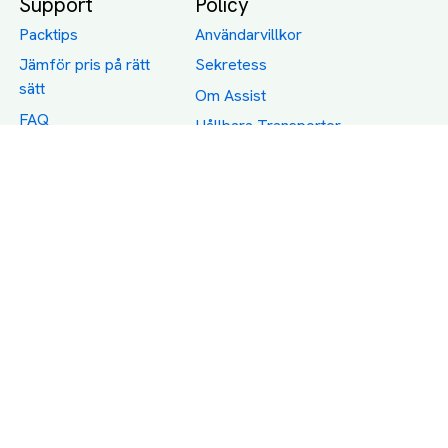
Support
Policy
Packtips
Användarvillkor
Jämför pris på rätt
Sekretess
sätt
Om Assist
FAQ
Hållbara Transporter
RUT-avdrag för
transporter
Företagsfrakt
Partnerintegration
Så funkar det
Boka Transport
Category icons created by Freepik - Flaticon