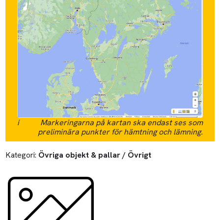
i
Markeringarna på kartan ska endast ses som
preliminära punkter för hämtning och lämning.
Kategori:
Övriga objekt & pallar / Övrigt