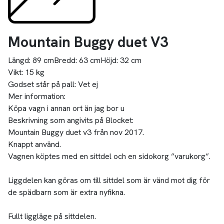
Mountain Buggy duet V3
Längd:
89 cm
Bredd:
63 cm
Höjd:
32 cm
Vikt:
15 kg
Godset står på pall:
Vet ej
Mer information:
Köpa vagn i annan ort än jag bor u
Beskrivning som angivits på Blocket:
Mountain Buggy duet v3 från nov 2017.
Knappt använd.
Vagnen köptes med en sittdel och en sidokorg ”varukorg”.
Liggdelen kan göras om till sittdel som är vänd mot dig för
de spädbarn som är extra nyfikna.
Fullt liggläge på sittdelen.