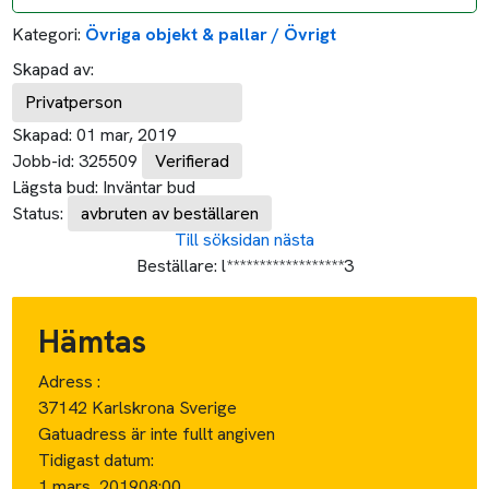
Kategori:
Övriga objekt & pallar / Övrigt
Skapad av:
Privatperson
Skapad:
01 mar, 2019
Jobb-id:
325509
Verifierad
Lägsta bud:
Inväntar bud
Status:
avbruten av beställaren
Till söksidan
nästa
Beställare:
l******************3
Hämtas
Adress :
37142 Karlskrona Sverige
Gatuadress är inte fullt angiven
Tidigast datum:
1 mars, 2019
08:00