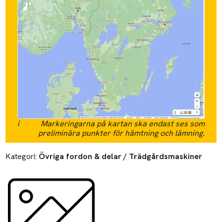
i
Markeringarna på kartan ska endast ses som
preliminära punkter för hämtning och lämning.
Kategori:
Övriga fordon & delar / Trädgårdsmaskiner