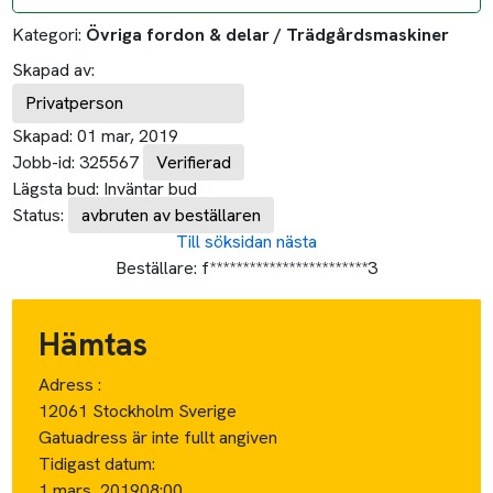
Kategori:
Övriga fordon & delar / Trädgårdsmaskiner
Skapad av:
Privatperson
Skapad:
01 mar, 2019
Jobb-id:
325567
Verifierad
Lägsta bud:
Inväntar bud
Status:
avbruten av beställaren
Till söksidan
nästa
Beställare:
f************************3
Hämtas
Adress :
12061 Stockholm Sverige
Gatuadress är inte fullt angiven
Tidigast datum:
1 mars, 2019
08:00