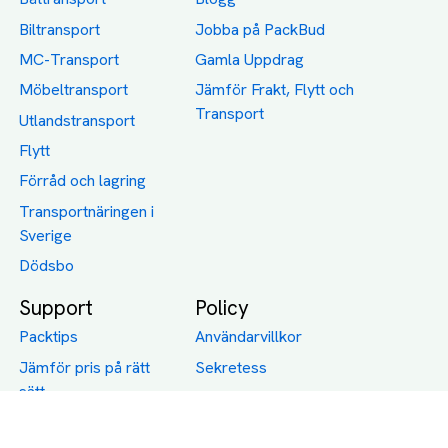
Biltransport
Jobba på PackBud
MC-Transport
Gamla Uppdrag
Möbeltransport
Jämför Frakt, Flytt och
Transport
Utlandstransport
Flytt
Förråd och lagring
Transportnäringen i
Sverige
Dödsbo
Support
Policy
Packtips
Användarvillkor
Jämför pris på rätt
Sekretess
sätt
Om Assist
FAQ
Hållbara Transporter