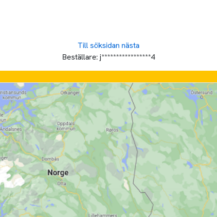
Till söksidan
nästa
Beställare:
j*****************4