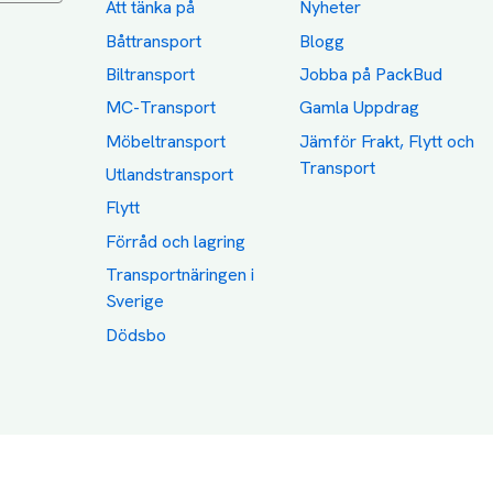
Att tänka på
Nyheter
Båttransport
Blogg
Biltransport
Jobba på PackBud
MC-Transport
Gamla Uppdrag
Möbeltransport
Jämför Frakt, Flytt och
Transport
Utlandstransport
Flytt
Förråd och lagring
Transportnäringen i
Sverige
Dödsbo
Category icons created by Freepik - Flaticon