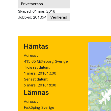
Privatperson
Skapad:
01 mar, 2018
Jobb-id:
201354
Verifierad
Hämtas
Adress :
415 05 Göteborg Sverige
Tidigast datum:
1 mars, 2018
13:00
Senast datum:
5 mars, 2018
18:00
Lämnas
Adress :
Falköping Sverige