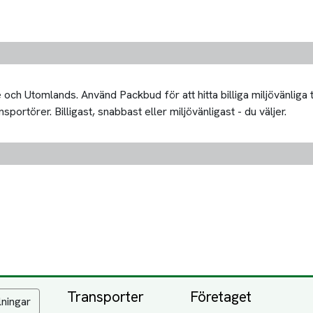
och Utomlands. Använd Packbud för att hitta billiga miljövänliga 
sportörer. Billigast, snabbast eller miljövänligast - du väljer.
Transporter
Företaget
lningar