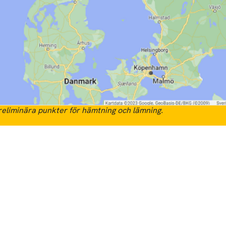
eliminära punkter för hämtning och lämning.