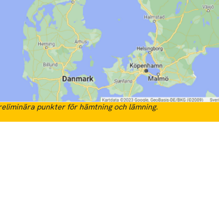
eliminära punkter för hämtning och lämning.