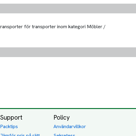
 transporter för transporter inom kategori Möbler /
Support
Policy
Packtips
Användarvillkor
Jämför pris på rätt
Sekretess