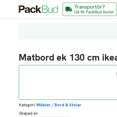
Transportör?
Gå till PackBud Assist
Matbord ek 130 cm ike
Kategori:
Möbler / Bord & Stolar
Skapad av: