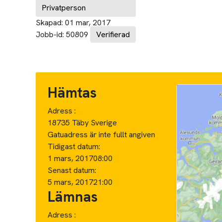
Privatperson
Skapad:
01 mar, 2017
Jobb-id:
50809
Verifierad
Hämtas
Adress :
18735 Täby Sverige
Gatuadress är inte fullt angiven
Tidigast datum:
1 mars, 2017
08:00
Senast datum:
5 mars, 2017
21:00
Lämnas
Adress :