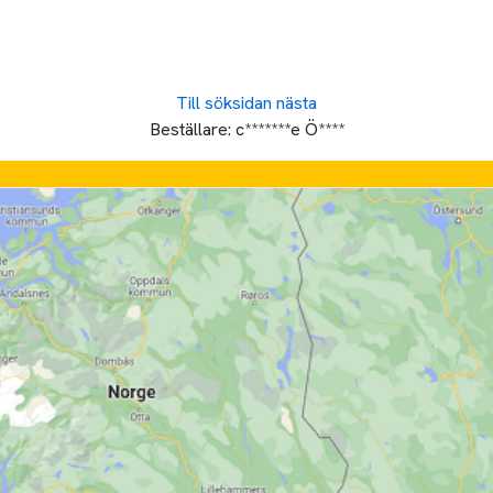
Till söksidan
nästa
Beställare:
c*******e Ö****