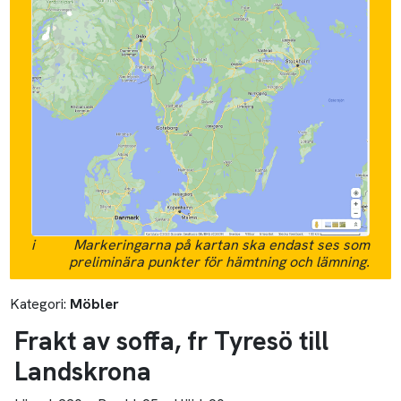
i
Markeringarna på kartan ska endast ses som
preliminära punkter för hämtning och lämning.
Kategori:
Möbler
Frakt av soffa, fr Tyresö till
Landskrona