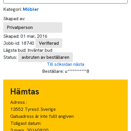
Kategori:
Möbler
Skapad av:
Privatperson
Skapad:
01 mar, 2016
Jobb-id:
18740
Verifierad
Lägsta bud:
Inväntar bud
Status:
avbruten av beställaren
Till söksidan
nästa
Beställare:
u***********8
Hämtas
Adress :
13552 Tyresö Sverige
Gatuadress är inte fullt angiven
Tidigast datum:
3 mars, 2016
08:00