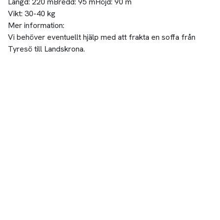
Längd:
220 m
Bredd:
95 m
Höjd:
90 m
Vikt:
30-40 kg
Mer information:
Vi behöver eventuellt hjälp med att frakta en soffa från
Tyresö till Landskrona.