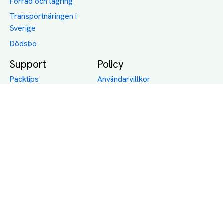
Förråd och lagring
Transportnäringen i
Sverige
Dödsbo
Support
Policy
Packtips
Användarvillkor
Jämför pris på rätt
Sekretess
sätt
Om Assist
FAQ
Hållbara Transporter
RUT-avdrag för
transporter
Företagsfrakt
Partnerintegration
Så funkar det
Boka Transport